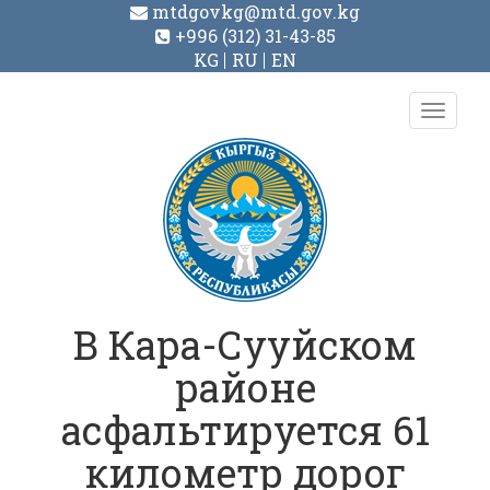
mtdgovkg@mtd.gov.kg
+996 (312) 31-43-85
KG
RU
EN
Toggl
navig
В Кара-Сууйском
районе
асфальтируется 61
километр дорог