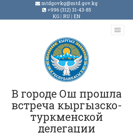
mtdgovkg@mtd.gov.kg
+996 (312) 31-43-85
KG
RU
EN
Toggl
navig
В городе Ош прошла
встреча кыргызско-
туркменской
делегации