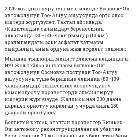
2026-жылдын курулуш мезгилинде Бишкек–Ош
автожолунун Тɵɵ-Ашуу ашуусунда орто оңдоо
иштери жүргүзүлөт. Тактап айтканда,
«Капиталдык салымдар» беренесинин
алкагында 130–146-чакырымдар (10 км )
аралыгындагы эски асфальт катмары
сыйрылып, анын ордуна жаңы асфальт төшөлөт.
Мындан тышкары, министрликтин алдындагы
№9 Жол тейлөө ишканасы Бишкек–Ош
автожолунун Сосновка постунан Тоо-Ашуу
ашуусунун түшө беришине чейинки (80–139-
чакырымдар) тилкесинде коопсуздукту
камсыздоочу парапеттерди алмаштыруу
иштерин жүргүзүүдө. Жалпысынан 200 даана
парапет орнотуу каралган, учурда анын 180
даанасы орнотулду.
Белгилей кетсек, аталган парапеттер Бишкек–
Ош автожолу реконструкцияланган убактан
бери, дээрлик 20 жылдан ашык убакыттан бери