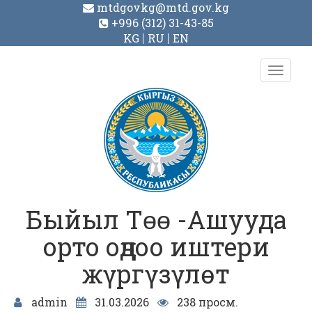
mtdgovkg@mtd.gov.kg
+996 (312) 31-43-85
KG
RU
EN
Toggl
navig
Быйыл Тɵɵ -Ашууда
орто оңдоо иштери
жүргүзүлөт
admin
31.03.2026
238 просм.