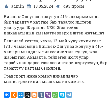
admin
13.05.2024
493 просм.
Бишкек-Ош унаа жолунун 416-чакырымында
бир тараптуу каттам бар, тазалоо иштери
уланууда. Жеринде №30 Жол тейлөө
ишканасынын кызматкерлери иштеп жатышат.
Белгилей кетсек, кечээ, 12-май күнү кечки саат
17:10 чамасында Бишкек-Ош унаа жолунун 416-
чакырымындагы тилкесине таш түшүп, жол
жабылган. Аймакты тейлеген жолчулар
тарабынан дароо тазалоо иштери жүргүзүлүп, бир
тараптуу каттам берилген.
Транспорт жана коммуникациялар
министрлигинин маалымат кызматы