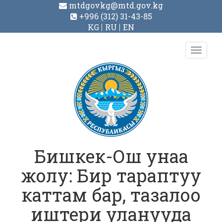
mtdgovkg@mtd.gov.kg
+996 (312) 31-43-85
KG
RU
EN
Toggl
navig
Бишкек-Ош унаа
жолу: Бир тараптуу
каттам бар, тазалоо
иштери уланууда