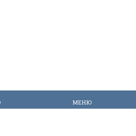
Ю
МЕНЮ
ылык
Вакансиялар
огалерея
Сайттын картасы
Онлайн заявкалар
Байланыш номерлери