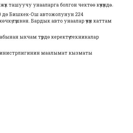
үк ташуучу унааларга болгон чектɵɵ күчүндө.
:50 дɵ Бишкек-Ош автожолунун 224
кү түшкɵн. Бардык авто унаалар үчүн каттам
бынан ыкчам түрдɵ керектүү техникалар
министрлигинин маалымат кызматы