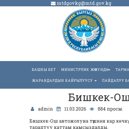
mtdgovkg@mtd.gov.kg
БАШКЫ БЕТ
МИНИСТРЛИК ЖӨНҮНДӨ
ТАРМ
ЖАРАНДАРДЫН КАЙРЫЛУУСУ
ПАЙДАЛУУ Б
Бишкек-Ош
admin
11.03.2026
884 просм.
Бишкек-Ош автожолуна түшкɵн кар кɵчкү 
тараптуу каттам камсыздалды.