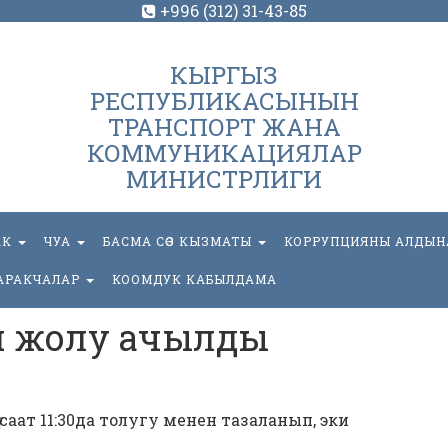
+996 (312) 31-43-85
КЫРГЫЗ
РЕСПУБЛИКАСЫНЫН
ТРАНСПОРТ ЖАНА
КОММУНИКАЦИЯЛАР
МИНИСТРЛИГИ
АК
ЧУА
БАСМА СӨЗ КЫЗМАТЫ
КОРРУПЦИЯНЫ АЛДЫН
АРАКЧАЛАР
КООМДУК КАБЫЛДАМА
 жолу ачылды
саат 11:30да толугу менен тазаланып, эки