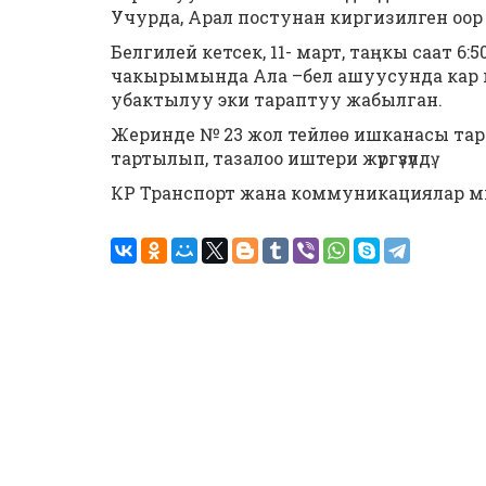
Учурда, Арал постунан киргизилген оор ж
Белгилей кетсек, 11- март, таңкы саат 6
чакырымында Ала –бел ашуусунда кар кɵч
убактылуу эки тараптуу жабылган.
Жеринде № 23 жол тейлɵɵ ишканасы тара
тартылып, тазалоо иштери жүргүзүлдү.
КР Транспорт жана коммуникациялар 