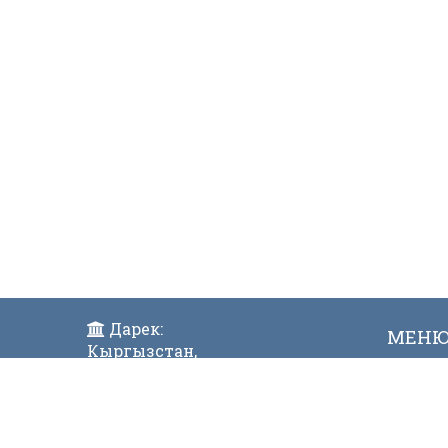
Дарек:
МЕН
Кыргызстан,
Жаң
Бишкек ш., Исанов көчөсү 42
Виде
Индекс:720017
Телефон: