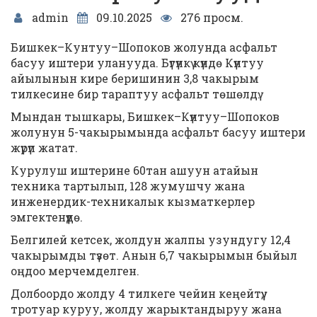
admin
09.10.2025
276 просм.
Бишкек–Кунтуу–Шопоков жолунда асфальт
басуу иштери уланууда. Бүгүнкү күндө Күнтуу
айылынын кире беришинин 3,8 чакырым
тилкесине бир тараптуу асфальт төшөлдү.
Мындан тышкары, Бишкек–Күнтуу–Шопоков
жолунун 5-чакырымында асфальт басуу иштери
жүрүп жатат.
Курулуш иштерине 60тан ашуун атайын
техника тартылып, 128 жумушчу жана
инженердик-техникалык кызматкерлер
эмгектенүүдө.
Белгилей кетсек, жолдун жалпы узундугу 12,4
чакырымды түзөт. Анын 6,7 чакырымын быйыл
оңдоо мерчемделген.
Долбоордо жолду 4 тилкеге чейин кеңейтүү,
тротуар куруу, жолду жарыктандыруу жана