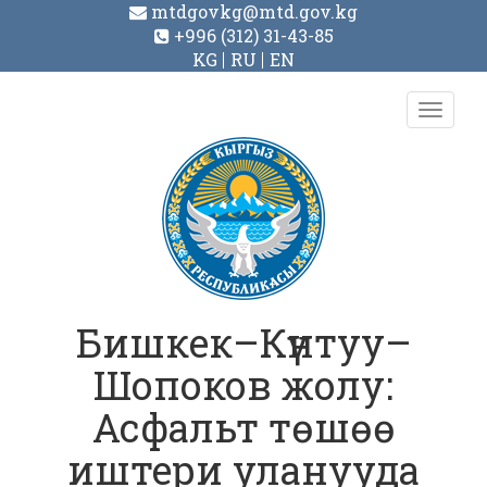
mtdgovkg@mtd.gov.kg
+996 (312) 31-43-85
KG
RU
EN
Toggl
navig
Бишкек–Күнтуу–
Шопоков жолу:
Асфальт төшөө
иштери уланууда