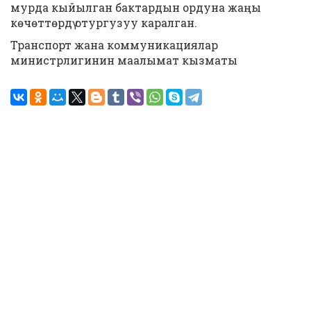
мурда кыйылган бактардын ордуна жаңы
көчөттөрдү отургузуу каралган.
Транспорт жана коммуникациялар
министрлигинин маалымат кызматы