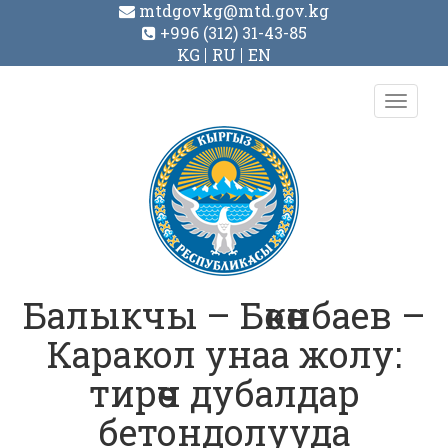
mtdgovkg@mtd.gov.kg
+996 (312) 31-43-85
KG
RU
EN
Toggl
navig
Балыкчы – Бөкөнбаев –
Каракол унаа жолу:
тирөөч дубалдар
бетондолууда