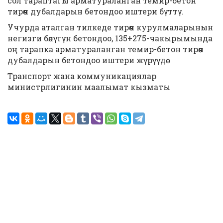
сол тараптагы арматураланган темир-бетон
тирөөч дубалдарын бетондоо иштери бүттү.
Учурда аталган тилкеде тирөөч курулмаларынын
негизги бөлүгүн бетондоо, 135+275-чакырымында
оң тарапка арматураланган темир-бетон тирөөч
дубалдарын бетондоо иштери жүрүүдө.
Транспорт жана коммуникациялар
министрлигинин маалымат кызматы