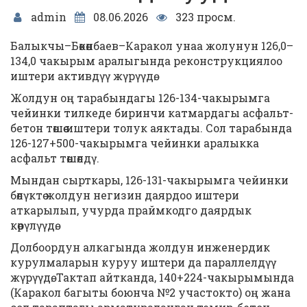
admin
08.06.2026
323 просм.
Балыкчы–Бөкөнбаев–Каракол унаа жолунун 126,0–
134,0 чакырым аралыгында реконструкциялоо
иштери активдүү жүрүүдө.
Жолдун оң тарабындагы 126-134-чакырымга
чейинки тилкеде биринчи катмардагы асфальт-
бетон төшөө иштери толук аяктады. Сол тарабында
126-127+500-чакырымга чейинки аралыкка
асфальт төшөлдү.
Мындан сырткары, 126-131-чакырымга чейинки
бөлүктө жолдун негизин даярдоо иштери
аткарылып, учурда праймкодго даярдык
көрүлүүдө.
Долбоордун алкагында жолдун инженердик
курулмаларын куруу иштери да параллелдүү
жүрүүдө. Тактап айтканда, 140+224-чакырымында
(Каракол багыты боюнча №2 участокто) оң жана