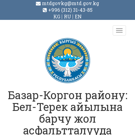
mtdgovkg@mtd.gov.kg
+996 (312) 31-43-85
KG
RU
EN
Toggl
navig
Базар-Коргон району:
Бел-Терек айылына
барчу жол
асфальтталууда