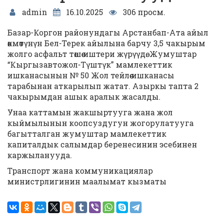
admin
16.10.2025
306 просм.
Базар-Коргон районундагы Арстанбап-Ата айыл
өкмөтүнүн Бел-Терек айылына барчу 3,5 чакырым
жолго асфальт төшөө иштери жүрүүдө. Жумуштар
“Кыргызавтожол-Түштүк” мамлекеттик
ишканасынын № 50 Жол тейлөө ишканасы
тарабынан аткарылып жатат. Азыркы тапта 2
чакырымдан ашык аралык жасалды.
Унаа каттамын жакшыртууга жана жол
кыймылынын коопсуздугун жогорулатууга
багытталган жумуштар мамлекеттик
капиталдык салымдар беренесинин эсебинен
каржыланууда.
Транспорт жана коммуникациялар
министрлигинин маалымат кызматы