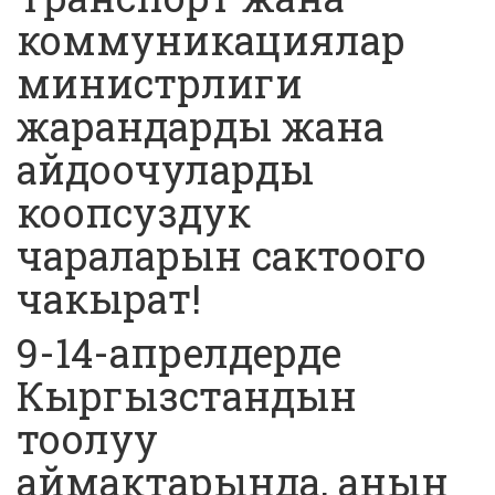
коммуникациялар
министрлиги
жарандарды жана
айдоочуларды
коопсуздук
чараларын сактоого
чакырат!
9-14-апрелдерде
Кыргызстандын
тоолуу
аймактарында, анын