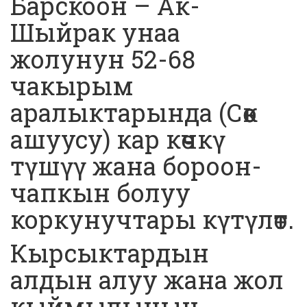
Барскоон – Ак-
Шыйрак унаа
жолунун 52-68
чакырым
аралыктарында (Сөөк
ашуусу) кар көчкү
түшүү жана бороон-
чапкын болуу
коркунучтары күтүлөт.
Кырсыктардын
алдын алуу жана жол
кыймылынын