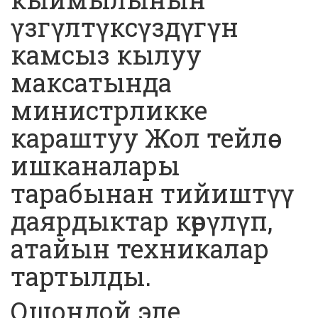
үзгүлтүксүздүгүн
камсыз кылуу
максатында
министрликке
караштуу Жол тейлөө
ишканалары
тарабынан тийиштүү
даярдыктар көрүлүп,
атайын техникалар
тартылды.
Ошондой эле,