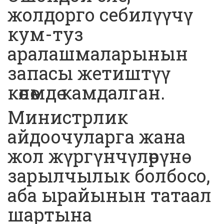
жолдорго себилүүчү
кум-туз
аралашмаларынын
запасы жетиштүү
көлөмдө камдалган.
Министрлик
айдоочуларга жана
жол жүргүнчүлөрүнө
зарылчылык болбосо,
аба ырайынын татаал
шартына