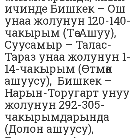
ичинде Бишкек – Ош
унаа жолунун 120-140-
чакырым (Төө-Ашуу),
Суусамыр – Талас-
Тараз унаа жолунун 1-
14-чакырым (Өтмөк
ашуусу), Бишкек –
Нарын-Торугарт унуу
жолунун 292-305-
чакырымдарында
(Долон ашуусу),