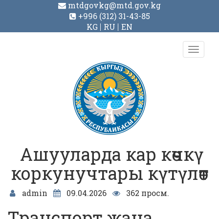
mtdgovkg@mtd.gov.kg
+996 (312) 31-43-85
KG
RU
EN
Toggl
navig
Ашууларда кар көчкү
коркунучтары күтүлөт
admin
09.04.2026
362 просм.
Транспорт жана