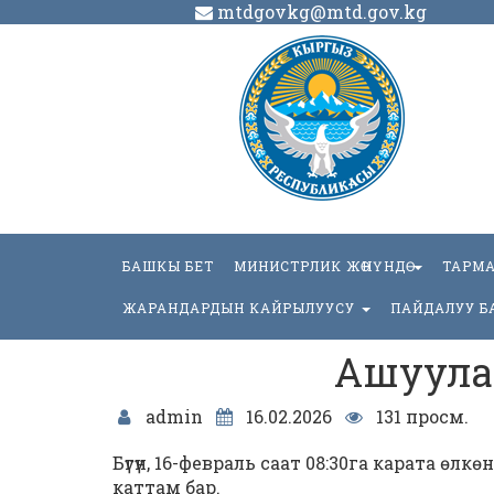
mtdgovkg@mtd.gov.kg
БАШКЫ БЕТ
МИНИСТРЛИК ЖӨНҮНДӨ
ТАРМ
ЖАРАНДАРДЫН КАЙРЫЛУУСУ
ПАЙДАЛУУ Б
Ашуула
admin
16.02.2026
131 просм.
Бүгүн, 16-февраль саат 08:30га карата өл
каттам бар.