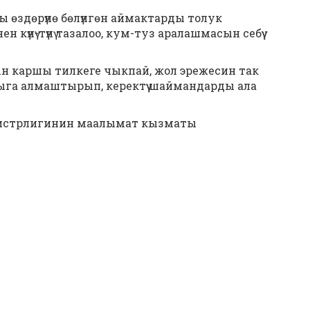
 өздөрүнө бөлүнгөн аймактарды толук
күнү-түнү тазалоо, кум-туз аралашмасын себүү
 каршы тилкеге чыкпай, жол эрежесин так
ыга алмаштырып, керектүү шаймандарды ала
истрлигинин маалымат кызматы