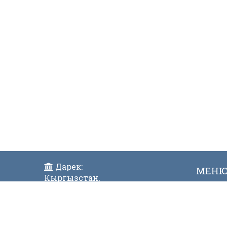
Дарек:
МЕН
Кыргызстан,
Жаң
Бишкек ш., Исанов көчөсү 42
Виде
Индекс:720017
Телефон: