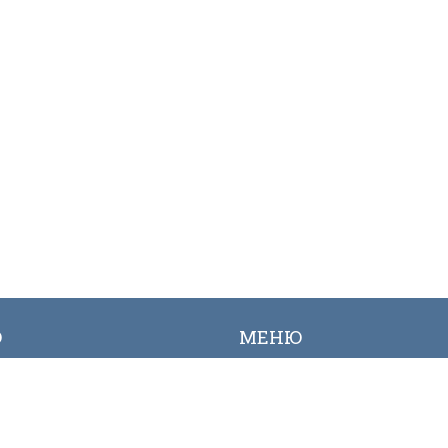
Ю
МЕНЮ
ылык
Вакансиялар
огалерея
Сайттын картасы
Онлайн заявкалар
Байланыш номерлери