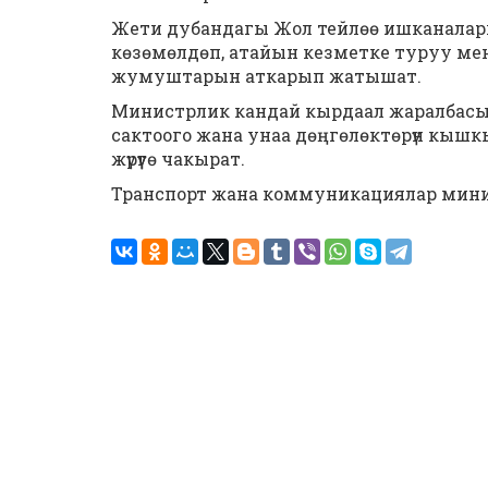
Жети дубандагы Жол тейлөө ишканалары
көзөмөлдөп, атайын кезметке туруу менен 
жумуштарын аткарып жатышат.
Министрлик кандай кырдаал жаралбасын
сактоого жана унаа дөңгөлөктөрүн кышк
жүрүүгө чакырат.
Транспорт жана коммуникациялар мин