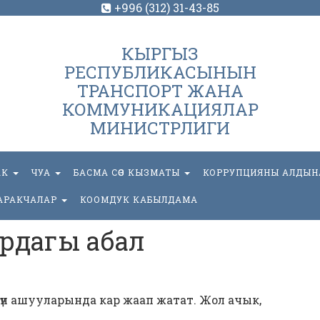
+996 (312) 31-43-85
КЫРГЫЗ
РЕСПУБЛИКАСЫНЫН
ТРАНСПОРТ ЖАНА
КОММУНИКАЦИЯЛАР
МИНИСТРЛИГИ
АК
ЧУА
БАСМА СӨЗ КЫЗМАТЫ
КОРРУПЦИЯНЫ АЛДЫН
АРАКЧАЛАР
КООМДУК КАБЫЛДАМА
рдагы абал
көнүн ашууларында кар жаап жатат. Жол ачык,