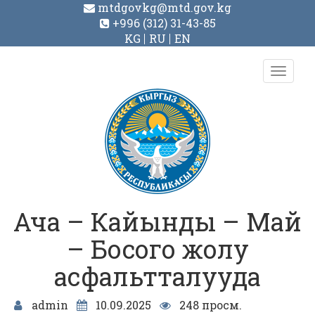
mtdgovkg@mtd.gov.kg
+996 (312) 31-43-85
KG
RU
EN
Toggl
navig
Ача – Кайынды – Май
– Босого жолу
асфальтталууда
admin
10.09.2025
248 просм.