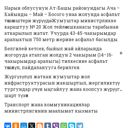
Нарын облусунун Ат-Башы районундагы Ача –
Кайынды – Май – Босого унаа жолунда асфальт
төшөө иштери жүрүүдө. Жумуштар министрликке
караштуу № 20 Жол тейлөө ишканасы тарабынан
аткарылып жатат. Учурда 43-45-чакырымдар
аралыктын 750 метр жерине асфальт басылды.
Белгилей кетсек, быйыл жай айларында
жогоруда аталган жолдун 2 чакырым (14–16-
чакырымдар аралыгы) тилкесине асфальт
төшөлүп, пайдаланууга берилген.
Жүргүзүлүп жаткан жумуштар жол
инфраструктурасын жакшыртып, жергиликтүү
тургундар үчүн ыңгайлуу жана коопсуз жүрүүгө
шарт түзөт.
Транспорт жана коммуникациялар
министрлигинин маалымат кызматы