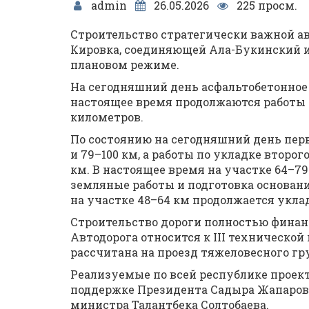
admin
26.05.2026
225 просм.
Строительство стратегически важной а
Кировка, соединяющей Ала-Букинский и
плановом режиме.
На сегодняшний день асфальтобетонное 
настоящее время продолжаются работы 
километров.
По состоянию на сегодняшний день перв
и 79–100 км, а работы по укладке второг
км. В настоящее время на участке 64–79
земляные работы и подготовка основан
на участке 48–64 км продолжается уклад
Строительство дороги полностью финан
Автодорога относится к III технической
рассчитана на проезд тяжеловесного гр
Реализуемые по всей республике проек
поддержке Президента Садыра Жапаров
министра Талантбека Солтобаева.