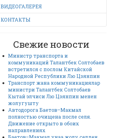
ВИДЕОГАЛЕРЕЯ
КОНТАКТЫ
Свежие новости
Министр транспорта и
коммуникаций Талантбек Солтобаев
встретился с послом Китайской
Народной Республики Лю Цзянпин
Транспорт жана коммуникациялар
министри Талантбек Солтобаев
Кытай элчиси Лю Цзянпин менен
жолугушту
Автодорога Баетов–Макмал
полностью очищена после селя.
Движение открыто в обоих
направлениях
Баетов–Макмал унаа жолу селден