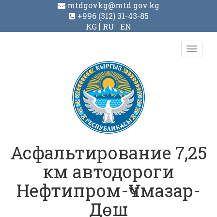
mtdgovkg@mtd.gov.kg
+996 (312) 31-43-85
KG
RU
EN
Toggl
navig
Асфальтирование 7,25
км автодороги
Нефтипром-Үчмазар-
Дөш