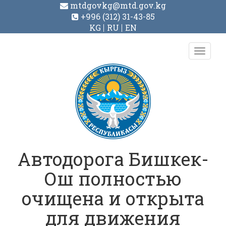
mtdgovkg@mtd.gov.kg
+996 (312) 31-43-85
KG
RU
EN
Toggl
navig
Автодорога Бишкек-
Ош полностью
очищена и открыта
для движения