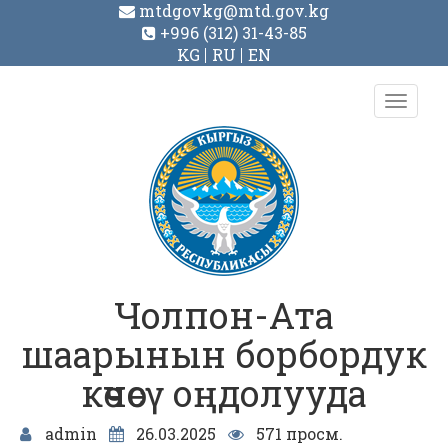
mtdgovkg@mtd.gov.kg
+996 (312) 31-43-85
KG
RU
EN
Toggl
navig
Чолпон-Ата
шаарынын борбордук
көчөсү оңдолууда
admin
26.03.2025
571 просм.