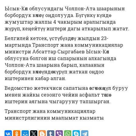
Ысык-Көл облусундагы Чолпон-Ата шаарынын
борбордук көчөсү оңдолууда. Бүгүнкү күндө
жумуштар жалпы 4 чакырым аралыгында
жүрүп, кеңейтүү иштери дагы аткарылып жатат.
Белгилей кетсек, үстүбүздөгү жылдын 23-
мартында Транспорт жана коммуникациялар
министри Абсаттар Сыргабаев Ысык-Көл
облусуна болгон иш сапарынын алкагында
Чолпон-Ата шаарына барып, калаанын
борбордук көчөсүндө жүрүп жаткан оңдоо
иштеринен кабар алган.
Ведомство жетекчиси сапатына өзгөчө көңүл буруу
менен жайкы сезонго чейин асфальт төшөө
иштерин аягына чыгарууну тапшырган.
Транспорт жана коммуникациялар
министрлигинин маалымат кызматы