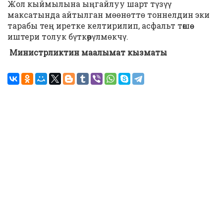
Жол кыймылына ыңгайлуу шарт түзүү
максатында айтылган мɵɵнɵттɵ тоннелдин эки
тарабы тең иретке келтирилип, асфальт төшөө
иштери толук бүткөрүлмɵкчү.
Министрликтин маалымат кызматы