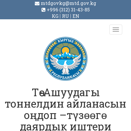
mtdgovkg@mtd.gov.kg
+996 (312) 31-43-85
KG
RU
EN
Toggl
navig
Төө-Ашуудагы
тоннелдин айланасын
оңдоп –түзɵɵгɵ
даярдык иштери