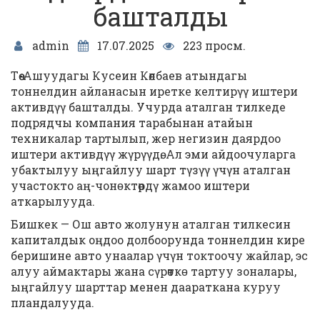
башталды
admin
17.07.2025
223 просм.
Төө-Ашуудагы Кусеин Көлбаев атындагы
тоннелдин айланасын иретке келтирүү иштери
активдүү башталды. Учурда аталган тилкеде
подрядчы компания тарабынан атайын
техникалар тартылып, жер негизин даярдоо
иштери активдүү жүрүүдө. Ал эми айдоочуларга
убактылуу ыңгайлуу шарт түзүү үчүн аталган
участокто аң-чонɵктөрдү жамоо иштери
аткарылууда.
Бишкек — Ош авто жолунун аталган тилкесин
капиталдык оңдоо долбоорунда тоннелдин кире
беришине авто унаалар үчүн токтоочу жайлар, эс
алуу аймактары жана сүрөткɵ тартуу зоналары,
ыңгайлуу шарттар менен даараткана куруу
пландалууда.