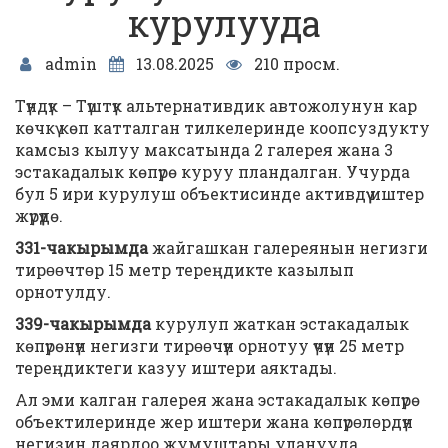
курулууда
admin
13.08.2025
210 просм.
Түндүк – Түштүк альтернативдик автожолунун кар
көчкү көп катталган тилкелеринде коопсуздукту
камсыз кылуу максатында 2 галерея жана 3
эстакадалык көпүрө куруу пландалган. Учурда
бул 5 ири курулуш объектисинде активдүү иштер
жүрүүдө.
331-чакырымда
жайгашкан галереянын негизги
тирɵɵчтɵр 15 метр тереңдикте казылып
орнотулду.
339-чакырымда
курулуп жаткан эстакадалык
көпүрөнүн негизги тирɵɵчүн орнотуу үчүн 25 метр
тереңдиктеги казуу иштери аяктады.
Ал эми калган галерея жана эстакадалык көпүрө
объектилеринде жер иштери жана кɵпүрɵлɵрдүн
негизин даярдоо жумуштары уланууда.