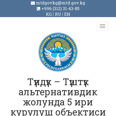
mtdgovkg@mtd.gov.kg
+996 (312) 31-43-85
KG
RU
EN
Toggl
navig
Түндүк – Түштүк
альтернативдик
жолунда 5 ири
курулуш объектиси