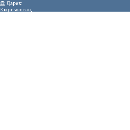
Дарек:
Кыргызстан,
Бишкек ш., Исанов көчөсү 42 Индекс:720017
Телефон:
996 (312) 31-43-85 Факс:996 (312) 312811
E-mail:
mtdgovkg@mtd.gov.kg
МЕНЮ
Жаңылык
Видеогалерея
МЕНЮ
Вакансиялар
Сайттын картасы
Онлайн заявкалар
Байланыш номерлери
СТАТИСТИКА