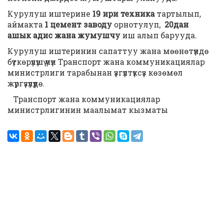
Курулуш иштерине
19 ири техника
тартылып,
аймакта
1 цемент заводу
орнотулуп,
20дан
ашык адис жана жумушчу
иш алып барууда.
Курулуш иштеринин сапаттуу жана мөөнөтүндө
бүткөрүлүшү үчүн Транспорт жана коммуникациялар
министрлиги тарабынан үзгүлтүксүз көзөмөл
жүргүзүлүүдө.
Транспорт жана коммуникациялар
министрлигинин маалымат кызматы