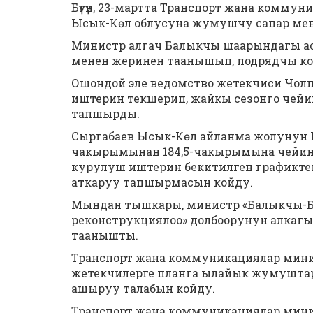
Бүгүн, 23-мартта Транспорт жана комму
Ысык-Көл облусуна жумушчу сапар мен
Министр алгач Балыкчы шаарындагы асфа
менен жеринен таанышып, подрядчы ком
Ошондой эле ведомство жетекчиси Чолп
иштерин текшерип, жайкы сезонго чейи
тапшырды.
Сыргабаев Ысык-Көл айланма жолунун К
чакырымынан 184,5-чакырымына чейин 
курулуш иштерин бекитилген графиктен
аткаруу тапшырмасын койду.
Мындан тышкары, министр «Балыкчы-Б
реконструкциялоо» долбоорунун алкаг
таанышты.
Транспорт жана коммуникациялар минис
жетекчилерге планга ылайык жумушта
ашыруу талабын койду.
Транспорт жана коммуникациялар мин