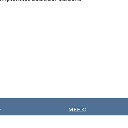
Ю
МЕНЮ
ылык
Вакансиялар
огалерея
Сайттын картасы