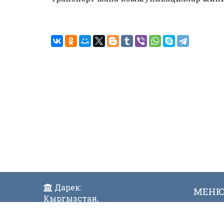
Дарек:
МЕН
Кыргызстан,
Жаң
Бишкек ш., Исанов көчөсү 42
Виде
Индекс:720017