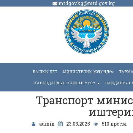
mtdgovkg@mtd.gov.kg
БАШКЫ БЕТ
МИНИСТРЛИК ЖӨНҮНДӨ
ТАРМ
ЖАРАНДАРДЫН КАЙРЫЛУУСУ
ПАЙДАЛУУ Б
Транспорт минист
иштери
admin
23.03.2025
510 просм.