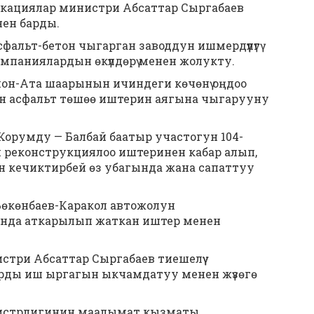
никациялар министри Абсаттар Сыргабаев
ен барды.
льт-бетон чыгарган заводдун ишмердүүлүгү
паниялардын өкүлдөрү менен жолукту.
он-Ата шаарынын ичиндеги көчөнү оңдоо
н асфальт төшөө иштерин аягына чыгарууну
орумду — Балбай баатыр участогун 104-
реконструкциялоо иштеринен кабар алып,
 кечиктирбей өз убагында жана сапаттуу
өкөнбаев-Каракол автожолун
ында аткарылып жаткан иштер менен
три Абсаттар Сыргабаев тиешелүү
рды иш ыргагын ыкчамдатуу менен жүзөгө
истрлигинин маалымат кызматы