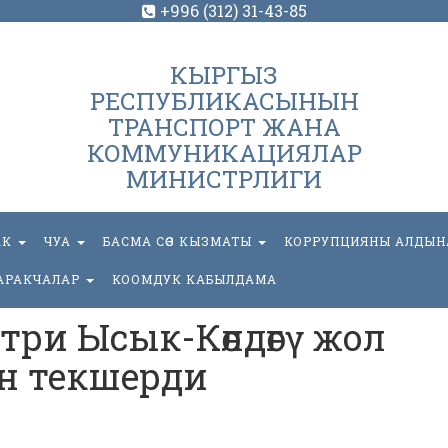
+996 (312) 31-43-85
КЫРГЫЗ
РЕСПУБЛИКАСЫНЫН
ТРАНСПОРТ ЖАНА
КОММУНИКАЦИЯЛАР
МИНИСТРЛИГИ
АК
ЧУА
БАСМА СӨЗ КЫЗМАТЫ
КОРРУПЦИЯНЫ АЛДЫН
АРАКЧАЛАР
КООМДУК КАБЫЛДАМА
ри Ысык-Көлдөгү жол
н текшерди