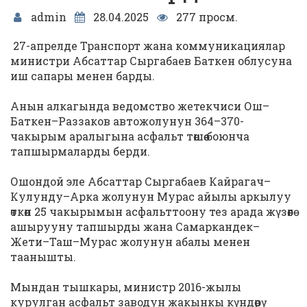
admin
28.04.2025
277 просм.
27-апрелде Транспорт жана коммуникациялар
министри Абсаттар Сыргабаев Баткен облусуна
иш сапары менен барды.
Анын алкагында ведомство жетекчиси Ош–
Баткен–Раззаков автожолунун 364–370-
чакырым аралыгына асфальт төшөө боюнча
тапшырмаларды берди.
Ошондой эле Абсаттар Сыргабаев Кайрагач–
Кулунду–Арка жолунун Мурас айылы аркылуу
өткөн 25 чакырымын асфальттоону тез арада жүзөөгө
ашырууну тапшырды жана Самаркандек–
Жети–Таш–Мурас жолунун абалы менен
таанышты.
Мындан тышкары, министр 2016-жылы
курулган асфальт заводун жакынкы күндөрү