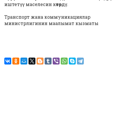
иштетүү маселесин көтөрдү.
Транспорт жана коммуникациялар
министрлигинин маалымат кызматы