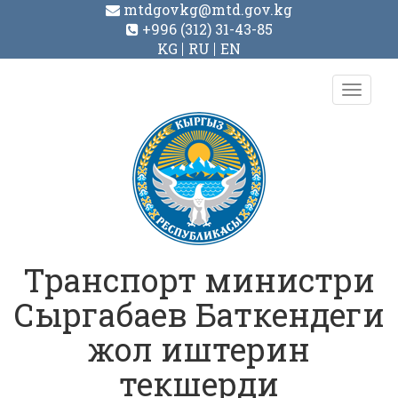
mtdgovkg@mtd.gov.kg
+996 (312) 31-43-85
KG
RU
EN
Toggl
navig
Транспорт министри
Сыргабаев Баткендеги
жол иштерин
текшерди