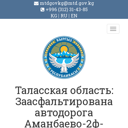
mtdgovkg@mtd.gov.kg
+996 (312) 31-43-85
KG
RU
EN
Toggl
navig
Таласская область:
Заасфальтирована
автодорога
Аманбаево-2ф-