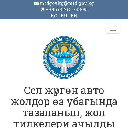
mtdgovkg@mtd.gov.kg
+996 (312) 31-43-85
KG
RU
EN
Toggl
navig
Сел жүргөн авто
жолдор өз убагында
тазаланып, жол
тилкелери ачылды