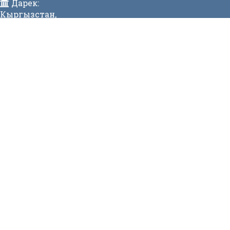
Дарек:
Кыргызстан,
Бишкек ш., Исанов көчөсү 42 Индекс:720017
Телефон:
996 (312) 31-43-85 Факс:996 (312) 312811
E-mail:
mtdgovkg@mtd.gov.kg
МЕНЮ
Жаңылык
Видеогалерея
МЕНЮ
Вакансиялар
Сайттын картасы
Онлайн заявкалар
Байланыш номерлери
СТАТИСТИКА