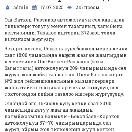
admin
17.07.2025
215 просм.
Ош-Баткен-Раззаков автожолунун сел каптаган
тилкелери толугу менен тазаланып, калыбына
келтирилди. Тазалоо иштерин №2 жол тейлөө
ишканасы жүргүздү.
Эскерте кетсек, 16-июль күнү болжол менен кечки
саат 18:00 чамасында нөшөрлөп жааган жамгырдын
кесепетинен Ош-Баткен-Раззаков (эски
багыттагы) автожолунун 209-чакырымында сел
жүрүп, жол жабылып калган. Окуя болгон жерге
№2 жол тейлөө ишканасынын кызматкерлери
жана атайын техникалар ыкчам жөнөтүлүп, сел
токтогондон кийин тазалоо иштери жүргүзүлдү.
Ошондой эле, 16-июль күнү кечки саат 20:00
чамасында катуу жааган жаандын
натыйжасында Балыкчы–Боконбаев–Каракол
автожолунун 57–70-чакырымдарында сел
жүрүп, айрым жол тилкелерин жууп кеткен.