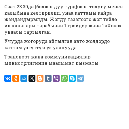
Саат 23:30да (болжолдуу түрдө) жол толугу менен
калыбына келтирилип, унаа каттамы кайра
жандандырылды. Жолду тазалоого жол тейлөө
ишканалары тарабынан 1 грейдер жана 1 «Хово»
унаасы тартылган.
Учурда жогоруда айтылган авто жолдордо
каттам үзгүлтүксүз уланууда.
Транспорт жана коммуникациялар
министрлигинин маалымат кызматы