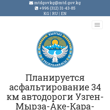
mtdgovkg@mtd.gov.kg
+996 (312) 31-43-85
KG
RU
EN
Toggl
navig
Планируется
асфальтирование 34
км автодороги Узген-
Мырза-Аке-Кара-