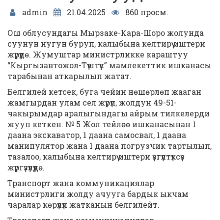
admin
21.04.2025
860 просм.
Ош облусундагы Мырзаке-Кара-Шоро жолунда
суунун нугун буруп, калыбына келтирүү иштери
жүрүүдө. Жумуштар министрликке караштуу
“Кыргызавтожол-Түштүк” мамлекеттик ишканасы
тарабынан аткарылып жатат.
Белгилей кетсек, буга чейин нөшөрлөп жааган
жамгырдан улам сел жүрүп, жолдун 49-51-
чакырымдар аралыгындагы айрым тилкелерди
жууп кеткен. № 5 Жол тейлөө ишканасынан 1
даана экскаватор, 1 даана самосвал, 1 даана
манипулятор жана 1 даана погрузчик тартылып,
тазалоо, калыбына келтирүү иштери үзгүлтүксүз
жүргүзүлүүдө.
Транспорт жана коммуникациялар
министрлиги жолду ачууга бардык ыкчам
чаралар көрүлүп жатканын белгилейт.