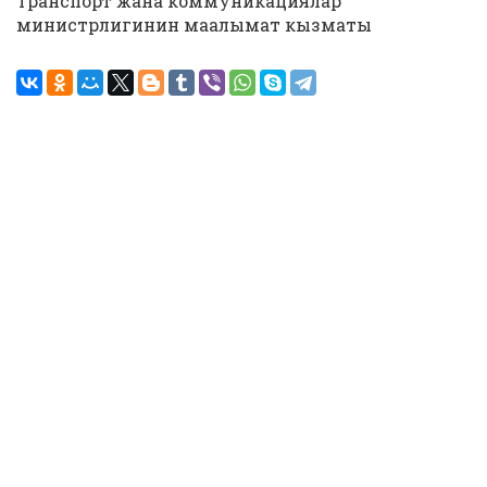
Транспорт жана коммуникациялар
министрлигинин маалымат кызматы