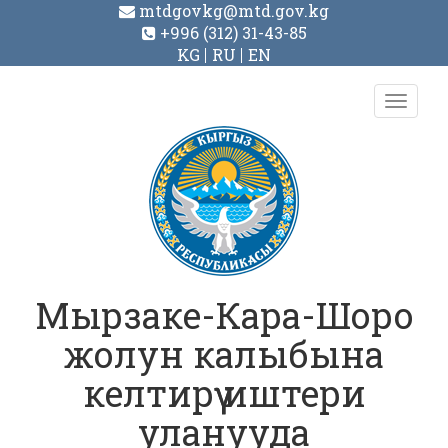
mtdgovkg@mtd.gov.kg
+996 (312) 31-43-85
KG
RU
EN
Toggl
navig
Мырзаке-Кара-Шоро
жолун калыбына
келтирүү иштери
уланууда