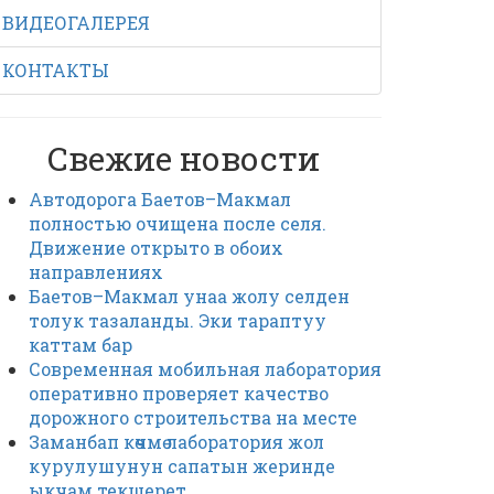
ВИДЕОГАЛЕРЕЯ
КОНТАКТЫ
Свежие новости
Автодорога Баетов–Макмал
полностью очищена после селя.
Движение открыто в обоих
направлениях
Баетов–Макмал унаа жолу селден
толук тазаланды. Эки тараптуу
каттам бар
Современная мобильная лаборатория
оперативно проверяет качество
дорожного строительства на месте
Заманбап көчмө лаборатория жол
курулушунун сапатын жеринде
ыкчам текшерет