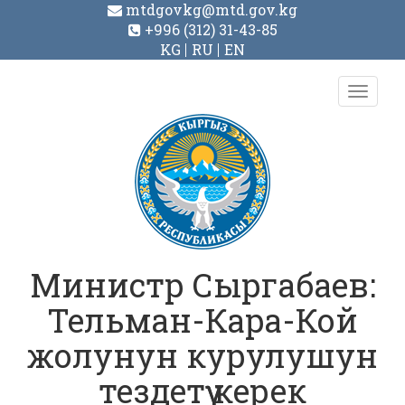
mtdgovkg@mtd.gov.kg
+996 (312) 31-43-85
KG
RU
EN
Toggl
navig
Министр Сыргабаев:
Тельман-Кара-Кой
жолунун курулушун
тездетүү керек