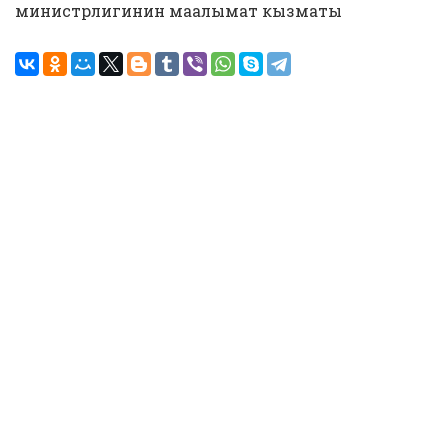
министрлигинин маалымат кызматы