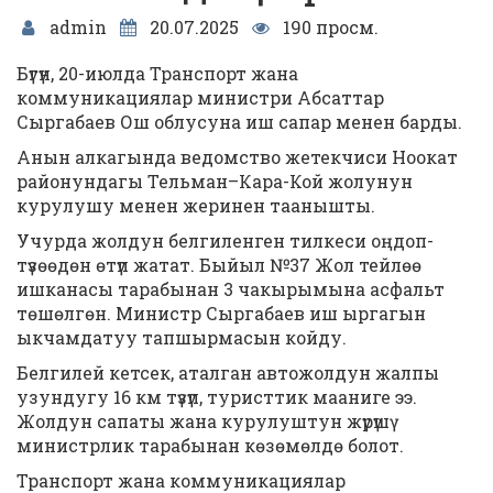
admin
20.07.2025
190 просм.
Бүгүн, 20-июлда Транспорт жана
коммуникациялар министри Абсаттар
Сыргабаев Ош облусуна иш сапар менен барды.
Анын алкагында ведомство жетекчиси Ноокат
районундагы Тельман–Кара-Кой жолунун
курулушу менен жеринен таанышты.
Учурда жолдун белгиленген тилкеси оңдоп-
түзөөдөн өтүп жатат. Быйыл №37 Жол тейлөө
ишканасы тарабынан 3 чакырымына асфальт
төшөлгөн. Министр Сыргабаев иш ыргагын
ыкчамдатуу тапшырмасын койду.
Белгилей кетсек, аталган автожолдун жалпы
узундугу 16 км түзүп, туристтик мааниге ээ.
Жолдун сапаты жана курулуштун жүрүшү
министрлик тарабынан көзөмөлдө болот.
Транспорт жана коммуникациялар