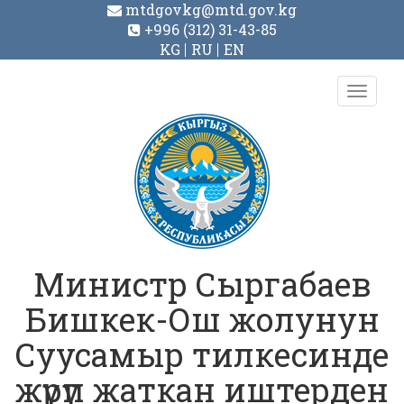
mtdgovkg@mtd.gov.kg
+996 (312) 31-43-85
KG
RU
EN
Toggl
navig
Министр Сыргабаев
Бишкек-Ош жолунун
Суусамыр тилкесинде
жүрүп жаткан иштерден