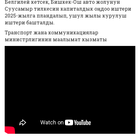
Белгилей кетсек, Бишкек-Ош авто жолунун
Суусамыр тилкесин капиталдык оңдоо иштери
2025-жылга пландалып, ушул жылы курулуш
иштери башталды.
Транспорт жана коммуникациялар
министрлигинин маалымат кызматы