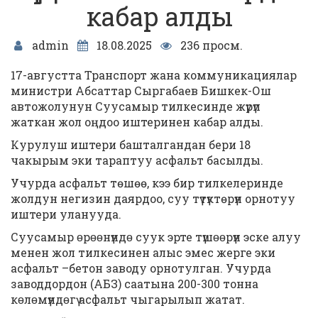
кабар алды
admin
18.08.2025
236 просм.
17-августта Транспорт жана коммуникациялар
министри Абсаттар Сыргабаев Бишкек-Ош
автожолунун Суусамыр тилкесинде жүрүп
жаткан жол оңдоо иштеринен кабар алды.
Курулуш иштери башталгандан бери 18
чакырым эки тараптуу асфальт басылды.
Учурда асфальт төшөө, кээ бир тилкелеринде
жолдун негизин даярдоо, суу түтүктөрүн орнотуу
иштери уланууда.
Суусамыр ɵрɵɵнүндɵ суук эрте түшɵɵрүн эске алуу
менен жол тилкесинен алыс эмес жерге эки
асфальт –бетон заводу орнотулган. Учурда
заводдордон (АБЗ) саатына 200-300 тонна
кɵлɵмүндɵгү асфальт чыгарылып жатат.