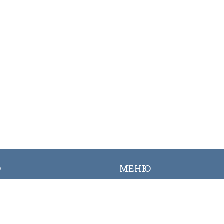
Ю
МЕНЮ
ылык
Вакансиялар
огалерея
Сайттын картасы
Онлайн заявкалар
Байланыш номерлери