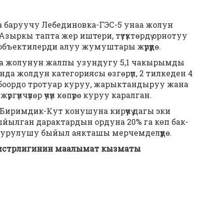
а баруучу Лебединовка-ГЭС-5 унаа жолун
Азыркы тапта жер иштери, түтүктөрдү орнотуу
бъектилерди алуу жумуштары жүрүүдө.
наа жолунун жалпы узундугу 5,1 чакырымды
да жолдун категориясы өзгөрүп, 2 тилкеден 4
олбоордо тротуар куруу, жарыктандыруу жана
үргүнчүлөр үчүн көпүрө куруу каралган.
иримдик-Кут конушуна кирүүчү дагы эки
ыйылган дарактардын ордуна 20% га кɵп бак-
курулушу быйыл аякташы мерчемделүүдө.
истрлигинин маалымат кызматы