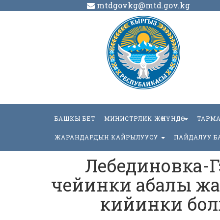
mtdgovkg@mtd.gov.kg
БАШКЫ БЕТ
МИНИСТРЛИК ЖӨНҮНДӨ
ТАРМ
ЖАРАНДАРДЫН КАЙРЫЛУУСУ
ПАЙДАЛУУ Б
Лебединовка-Г
чейинки абалы жа
кийинки бол