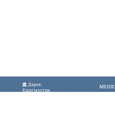
Дарек:
МЕН
Кыргызстан,
Жаң
Бишкек ш., Исанов көчөсү 42
Виде
Индекс:720017
Телефон: