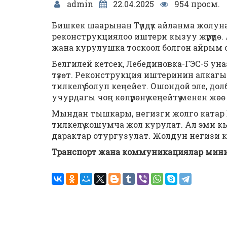
admin
22.04.2025
954 просм.
Бишкек шаарынан Түндүк айланма жолун
реконструкциялоо иштери кызуу жүрүүдө. 
жана курулушка тоскоол болгон айрым о
Белгилей кетсек, Лебединовка-ГЭС-5 у
түзөт. Реконструкция иштеринин алкагын
тилкелүү болуп кеңейет. Ошондой эле, д
учурдагы чоң көпүрөнү кеңейтүү менен жөө ж
Мындан тышкары, негизги жолго катар Б
тилкелүү кошумча жол курулат. Ал эми к
дарактар отургузулат. Жолдун негизи 
Транспорт жана коммуникациялар мин