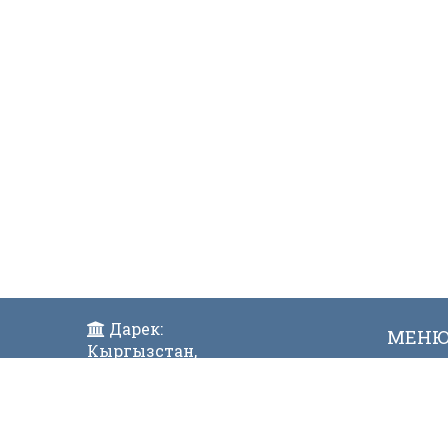
Дарек:
МЕН
Кыргызстан,
Жаң
Бишкек ш., Исанов көчөсү 42
Виде
Индекс:720017
Телефон: