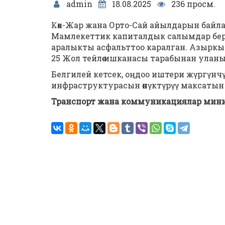
admin
18.08.2025
236 просм.
Көк-Жар жана Орто-Сай айылдарын бай
Мамлекеттик капиталдык салымдар бер
аралыкты асфальттоо каралган. Азыркы
25 Жол тейлөө ишканасы тарабынан улан
Белгилей кетсек, оңдоо иштери жүргүнчү
инфраструктурасын өнүктүрүү максатын к
Транспорт жана коммуникациялар мин