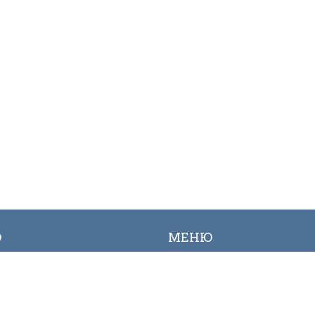
Ю
МЕНЮ
ылык
Вакансиялар
огалерея
Сайттын картасы
Онлайн заявкалар
Байланыш номерлери