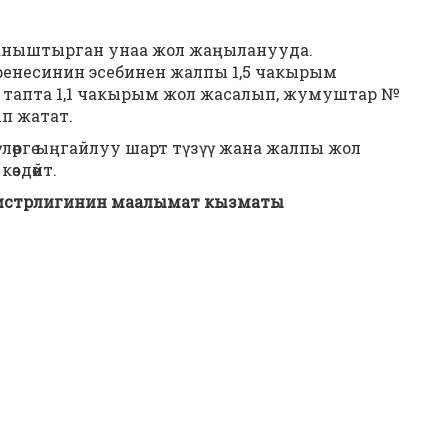
ланыштырган унаа жол жаңыланууда.
енесинин эсебинен жалпы 1,5 чакырым
 тапта 1,1 чакырым жол жасалып, жумуштар №
ып жатат.
лөргө ыңгайлуу шарт түзүү жана жалпы жол
өздөйт.
истрлигинин маалымат кызматы