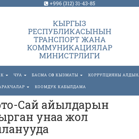
+996 (312) 31-43-85
КЫРГЫЗ
РЕСПУБЛИКАСЫНЫН
ТРАНСПОРТ ЖАНА
КОММУНИКАЦИЯЛАР
МИНИСТРЛИГИ
АК
ЧУА
БАСМА СӨЗ КЫЗМАТЫ
КОРРУПЦИЯНЫ АЛДЫН
АРАКЧАЛАР
КООМДУК КАБЫЛДАМА
рто-Сай айылдарын
рган унаа жол
ланууда