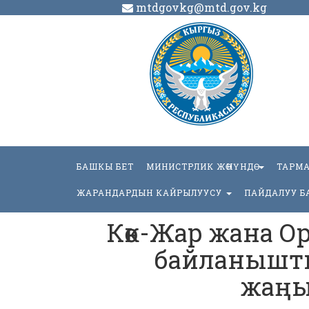
mtdgovkg@mtd.gov.kg
БАШКЫ БЕТ
МИНИСТРЛИК ЖӨНҮНДӨ
ТАРМ
ЖАРАНДАРДЫН КАЙРЫЛУУСУ
ПАЙДАЛУУ Б
Көк-Жар жана О
байланышты
жаңы