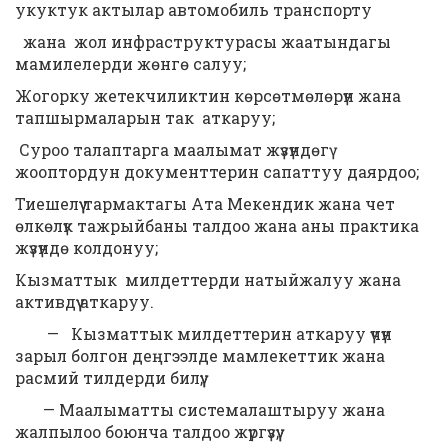
укуктук актылар автомобиль транспорту
жана жол инфраструктурасы жаатындагы
мамилелерди жөнгө салуу;
Жогорку жетекчиликтин көрсөтмөлөрүн жана
тапшырмаларын так аткаруу;
Суроо талаптарга маалымат жүзүндөгү
жооптордун документтерин сапаттуу даярдоо;
Тиешелүү тармактагы Ата Мекендик жана чет
өлкөлүк тажрыйбаны талдоо жана аны практика
жүзүндө колдонуу;
Кызматтык милдеттерди натыйжалуу жана
активдүү аткаруу.
— Кызматтык милдеттерин аткаруу үчүн
зарыл болгон деңгээлде мамлекеттик жана
расмий тилдерди билүү;
— Маалыматты системалаштыруу жана
жалпылоо боюнча талдоо жүргүзүү;