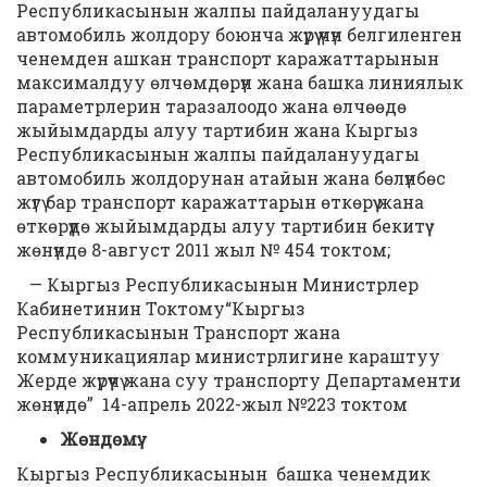
Республикасынын жалпы пайдалануудагы
автомобиль жолдору боюнча жүрүү үчүн белгиленген
ченемден ашкан транспорт каражаттарынын
максималдуу өлчөмдөрүн жана башка линиялык
параметрлерин таразалоодо жана өлчөөдө
жыйымдарды алуу тартибин жана Кыргыз
Республикасынын жалпы пайдалануудагы
автомобиль жолдорунан атайын жана бөлүнбөс
жүгү бар транспорт каражаттарын өткөрүү жана
өткөрүүдө жыйымдарды алуу тартибин бекитүү
жөнүндө 8-август 2011 жыл № 454 токтом;
— Кыргыз Республикасынын Министрлер
Кабинетинин Токтому“Кыргыз
Республикасынын Транспорт жана
коммуникациялар министрлигине караштуу
Жерде жүрүүчү жана суу транспорту Департаменти
жөнүндө” 14-апрель 2022-жыл №223 токтом
Жөндөмү:
Кыргыз Республикасынын башка ченемдик