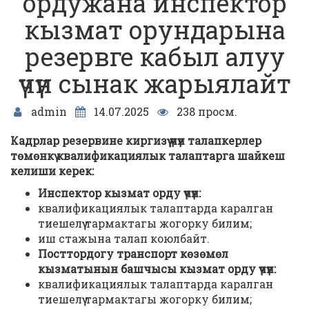
ордужана инспектор
кызмат орундарына
резервге кабыл алуу
үчүн сынак жарыялайт
admin
14.07.2025
238 просм.
Кадрлар резервине киргизүү үчүн талапкерлер
төмөнкү квалификациялык талаптарга шайкеш
келиши керек:
Инспектор кызмат орду үчүн:
квалификациялык талаптарда каралган
тиешелүү тармактагы жогорку билим;
иш стажына талап коюлбайт.
П
осттордогу транспорт көзөмөл
кызматынын башчысы кызмат орду үчүн:
квалификациялык талаптарда каралган
тиешелүү тармактагы жогорку билим;