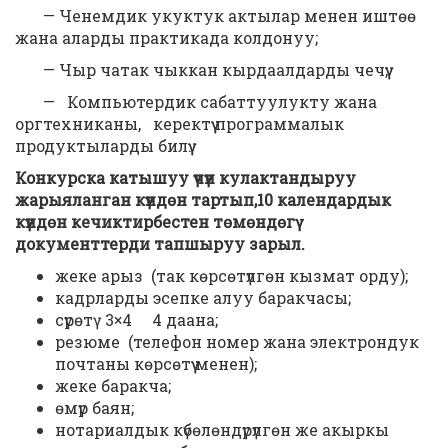
— Ченемдик укуктук актылар менен иштөө
жана аларды практикада колдонуу;
— Чыр чатак чыккан кырдаалдарды чечүү;
— Компьютердик сабаттуулукту жана
оргтехниканы, керектүү программалык
продуктыларды билүү.
Конкурска катышуу үчүн кулактандыруу
жарыяланган күндөн тартып,10 календардык
күндөн кечиктирбестен төмөндөгү
документтерди тапшыруу зарыл.
жеке арыз (так көрсөтүлгөн кызмат орду);
кадрларды эсепке алуу баракчасы;
сүрөтү 3×4 4 даана;
резюме (телефон номер жана электрондук
почтаны көрсөтүү менен);
жеке баракча;
өмүр баян;
нотариалдык күбөлөндүрүлгөн же акыркы