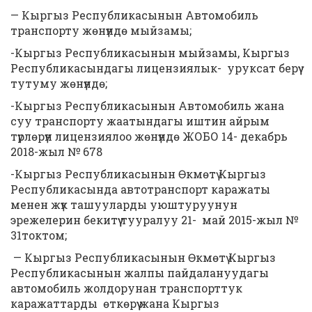
— Кыргыз Республикасынын Автомобиль
транспорту жөнүндө мыйзамы;
-Кыргыз Республикасынын мыйзамы, Кыргыз
Республикасындагы лицензиялык- уруксат берүү
тутуму жөнүндө;
-Кыргыз Республикасынын Автомобиль жана
суу транспорту жаатындагы иштин айрым
түрлөрүн лицензиялоо жөнүндө ЖОБО 14- декабрь
2018-жыл № 678
-Кыргыз Республикасынын Өкмөтү Кыргыз
Республикасында автотранспорт каражаты
менен жүк ташууларды уюштуруунун
эрежелерин бекитүү тууралуу 21- май 2015-жыл №
31токтом;
— Кыргыз Республикасынын Өкмөтү Кыргыз
Республикасынын жалпы пайдалануудагы
автомобиль жолдорунан транспорттук
каражаттарды өткөрүү жана Кыргыз