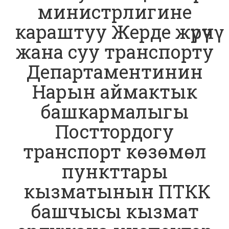
министрлигине
караштуу Жерде жүрүүчү
жана суу транспорту
Департаментинин
Нарын аймактык
башкармалыгы
Посттордогу
транспорт көзөмөл
пункттары
кызматынын ПТКК
башчысы кызмат