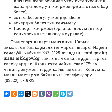
иштеген жери боюнча эмгек китепчесинин
жана дипломдун көчүрмөлөрү (иш стажы бар
болсо);
соттолбогондугу жөнүндө күбөлүк;
аскердик билеттин көчүрмөсү;
Паспорт көчүрмөсү (оргинал документтер
конкурска катышканда суралат).
Транспорт департаментинин Нарын
аймактык башкармалыгы.Нарын шаары Нарын
көчөсү 30 кабинет №2 2025-жылдын
mtd
.
gov
.
kg
жана
mkk
.
gov
.
kg
сайтына чыккан күндѳн тартып
00
календардык 10 (он) күнгѳ чейин саат 17
гө
чейин документтерди кабыл алынат.. Кошумча
маалыматтар үчүн байланыш телефондору
(03522) 5-19-23.