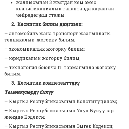
жалпысынан 3 жылдан кем эмес
квалификациялык талаптарда каралган
чөйрөдөгү иш стажы.
2. Кесиптик билим деңгээли:
— автомобиль жана транспорт жаатындагы
техникалык жогорку билим;
— экономикалык жогорку билим;
— юридикалык жогорку билим;
— технология боюнча IT тармагында жогорку
билим.
3. Кесиптик компетенттүүлүгү:
Төмөнкүлөрдү билүү
— Кыргыз Республикасынын Конституциясы;
— Кыргыз Республикасынын Укук Бузуулар
жөнүндө Кодекси;
— Кыргыз Республикасынын Эмгек Кодекси;