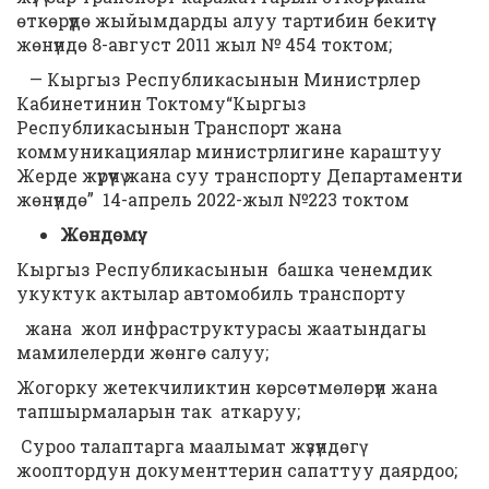
өткөрүүдө жыйымдарды алуу тартибин бекитүү
жөнүндө 8-август 2011 жыл № 454 токтом;
— Кыргыз Республикасынын Министрлер
Кабинетинин Токтому“Кыргыз
Республикасынын Транспорт жана
коммуникациялар министрлигине караштуу
Жерде жүрүүчү жана суу транспорту Департаменти
жөнүндө” 14-апрель 2022-жыл №223 токтом
Жөндөмү:
Кыргыз Республикасынын башка ченемдик
укуктук актылар автомобиль транспорту
жана жол инфраструктурасы жаатындагы
мамилелерди жөнгө салуу;
Жогорку жетекчиликтин көрсөтмөлөрүн жана
тапшырмаларын так аткаруу;
Суроо талаптарга маалымат жүзүндөгү
жооптордун документтерин сапаттуу даярдоо;