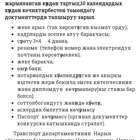
жарыяланган күндөн тартып,10 календардык
күндөн кечиктирбестен төмөндөгү
документтерди тапшыруу зарыл.
жеке арыз (так көрсөтүлгөн кызмат орду);
кадрларды эсепке алуу баракчасы;
сүрөтү 3×4 4 даана;
резюме (телефон номер жана электрондук
почтаны көрсөтүү менен);
жеке баракча;
өмүр баян;
нотариалдык күбөлөндүрүлгөн же акыркы
иштеген жери боюнча эмгек китепчесинин
жана дипломдун көчүрмөлөрү (иш стажы бар
болсо);
соттолбогондугу жөнүндө күбөлүк;
аскердик билеттин көчүрмөсү;
Паспорт көчүрмөсү (оргинал документтер
конкурска катышканда суралат).
Транспорт департаментинин Нарын