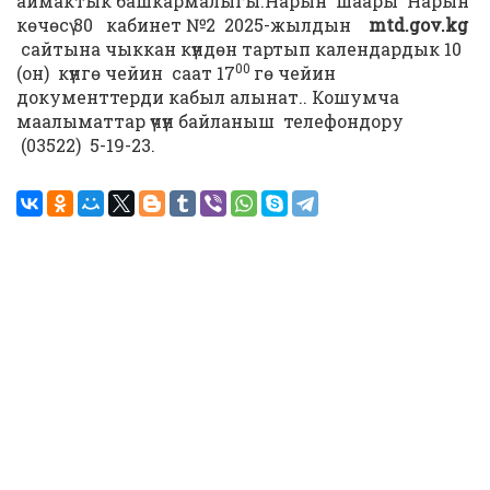
аймактык башкармалыгы.Нарын шаары Нарын
көчөсү 30 кабинет №2 2025-жылдын
mtd
.
gov
.
kg
сайтына чыккан күндѳн тартып календардык 10
00
(он) күнгѳ чейин саат 17
гө чейин
документтерди кабыл алынат.. Кошумча
маалыматтар үчүн байланыш телефондору
(03522) 5-19-23.