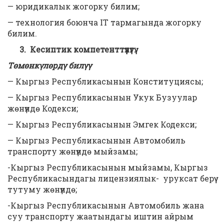
— юридикалык жогорку билим;
— технология боюнча IT тармагында жогорку
билим.
3. Кесиптик компетенттүүлүгү:
Төмөнкүлөрдү билүү
— Кыргыз Республикасынын Конституциясы;
— Кыргыз Республикасынын Укук Бузуулар
жөнүндө Кодекси;
— Кыргыз Республикасынын Эмгек Кодекси;
— Кыргыз Республикасынын Автомобиль
транспорту жөнүндө мыйзамы;
-Кыргыз Республикасынын мыйзамы, Кыргыз
Республикасындагы лицензиялык- уруксат берүү
тутуму жөнүндө;
-Кыргыз Республикасынын Автомобиль жана
суу транспорту жаатындагы иштин айрым