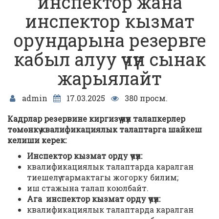
инспектор жана
инспектор кызмат
орундарына резервге
кабыл алуу үчүн сынак
жарыялайт
admin
17.03.2025
380 просм.
Кадрлар резервине киргизүү үчүн талапкерлер
төмөнкү квалификациялык талаптарга шайкеш
келиши керек:
Инспектор кызмат орду үчүн:
квалификациялык талаптарда каралган
тиешелүү тармактагы жогорку билим;
иш стажына талап коюлбайт.
Ага инспектор кызмат орду үчүн:
квалификациялык талаптарда каралган