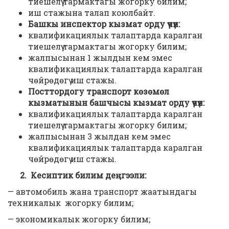
тиешелүү тармактагы жогорку билим;
иш стажына талап коюлбайт.
Башкы инспектор кызмат орду үчүн:
квалификациялык талаптарда каралган
тиешелүү тармактагы жогорку билим;
жалпысынан 1 жылдын кем эмес
квалификациялык талаптарда каралган
чөйрөдөгү иш стажы.
Посттордогу транспорт көзөмөл
кызматынын башчысы кызмат орду үчүн:
квалификациялык талаптарда каралган
тиешелүү тармактагы жогорку билим;
жалпысынан 3 жылдан кем эмес
квалификациялык талаптарда каралган
чөйрөдөгү иш стажы.
2. Кесиптик билим деңгээли:
— автомобиль жана транспорт жаатындагы
техникалык жогорку билим;
— экономикалык жогорку билим;