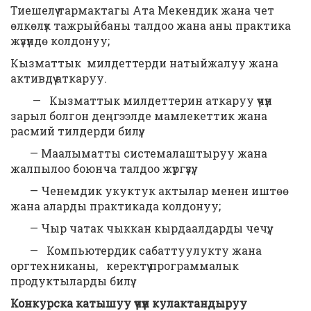
Тиешелүү тармактагы Ата Мекендик жана чет
өлкөлүк тажрыйбаны талдоо жана аны практика
жүзүндө колдонуу;
Кызматтык милдеттерди натыйжалуу жана
активдүү аткаруу.
— Кызматтык милдеттерин аткаруу үчүн
зарыл болгон деңгээлде мамлекеттик жана
расмий тилдерди билүү;
— Маалыматты системалаштыруу жана
жалпылоо боюнча талдоо жүргүзүү;
— Ченемдик укуктук актылар менен иштөө
жана аларды практикада колдонуу;
— Чыр чатак чыккан кырдаалдарды чечүү;
— Компьютердик сабаттуулукту жана
оргтехниканы, керектүү программалык
продуктыларды билүү.
Конкурска катышуу үчүн кулактандыруу