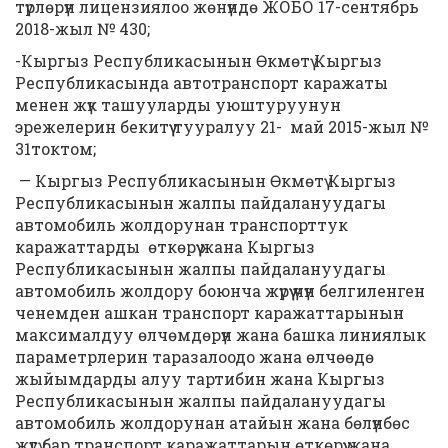
түрлөрүн лицензиялоо жөнүндө ЖОБО 17-сентябрь
2018-жыл № 430;
-Кыргыз Республикасынын Өкмөтү Кыргыз
Республикасында автотранспорт каражаты
менен жүк ташууларды уюштуруунун
эрежелерин бекитүү тууралуу 21- май 2015-жыл №
31токтом;
— Кыргыз Республикасынын Өкмөтү Кыргыз
Республикасынын жалпы пайдалануудагы
автомобиль жолдорунан транспорттук
каражаттарды өткөрүү жана Кыргыз
Республикасынын жалпы пайдалануудагы
автомобиль жолдору боюнча жүрүү үчүн белгиленген
ченемден ашкан транспорт каражаттарынын
максималдуу өлчөмдөрүн жана башка линиялык
параметрлерин таразалоодо жана өлчөөдө
жыйымдарды алуу тартибин жана Кыргыз
Республикасынын жалпы пайдалануудагы
автомобиль жолдорунан атайын жана бөлүнбөс
жүгү бар транспорт каражаттарын өткөрүү жана