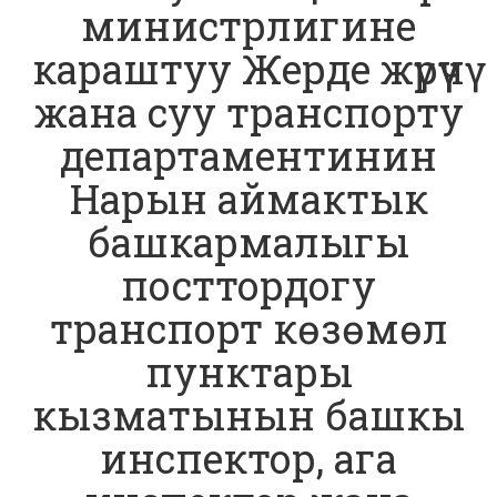
министрлигине
караштуу Жерде жүрүүчү
жана суу транспорту
департаментинин
Нарын аймактык
башкармалыгы
посттордогу
транспорт көзөмөл
пунктары
кызматынын башкы
инспектор, ага