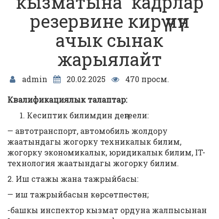
кызматына кадрлар
резервине кирүү үчүн
ачык сынак
жарыялайт
admin
20.02.2025
470 просм.
Квалификациялык талаптар:
Кесиптик билимдин деңгеели:
— автотранспорт, автомобиль жолдору
жаатындагы жогорку техникалык билим,
жогорку экономикалык, юридикалык билим, IT-
технология жаатындагы жогорку билим.
2. Иш стажы жана тажрыйбасы:
— иш тажрыйбасын көрсөтпөстөн;
-башкы инспектор кызмат ордуна жалпысынан