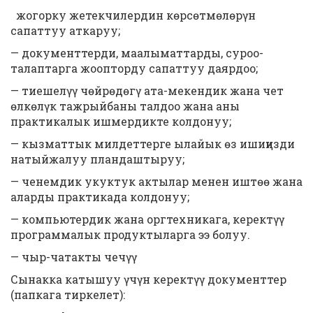
жогорку жетекчилердин көрсөтмөлөрүн
сапаттуу аткаруу;
— документтерди, маалыматтарды, суроо-
талаптарга жоопторду сапаттуу даярдоо;
— тиешелүү чөйрөдөгү ата-мекендик жана чет
өлкөлүк тажрыйбаны талдоо жана аны
практикалык ишмердикте колдонуу;
— кызматтык милдеттерге ылайык өз ишиңизди
натыйжалуу пландаштыруу;
— ченемдик укуктук актылар менен иштөө жана
аларды практикада колдонуу;
— компьютердик жана оргтехникага, керектүү
программалык продуктыларга ээ болуу.
— чыр-чатакты чечүү
Сынакка катышуу үчүн керектүү документтер
(папкага тиркелет):