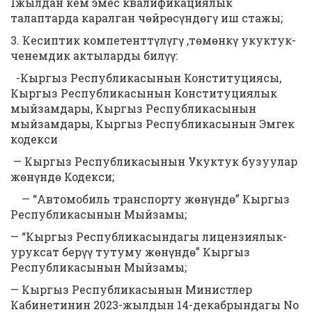
1жылдан кем эмес квалификациялык
талаптарда каралган чөйрөсүндөгү иш стажы;
3. Кесиптик компетенттүлүгү ,төмөнкү укуктук-
ченемдик актыларды билүү:
-Кыргыз Республикасынын Конституциясы,
Кыргыз Республикасынын Конституциялык
мыйзамдары, Кыргыз Республикасынын
мыйзамдары, Кыргыз Республикасынын Эмгек
кодекси
— Кыргыз Республикасынын Укуктук бузуулар
жөнүндө Кодекси;
— “Автомобиль транспорту жөнүндө” Кыргыз
Республикасынын Мыйзамы;
— “Кыргыз Республикасындагы лицензиялык-
уруксат берүү тутуму жөнүндө” Кыргыз
Республикасынын Мыйзамы;
— Кыргыз Республикасынын Министлер
Кабинетинин 2023-жылдын 14-декабрындагы No