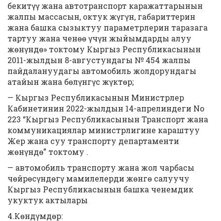
бекитүү жана автотранспорт каражаттарынын
жалпы массасын, октук жүгүн, габариттерин
жана башка сызыктуу параметрлерин таразага
тартуу жана ченөө үчүн жыйымдарды алуу
жөнүндө» токтому Кыргыз Республикасынын
2011-жылдын 8-августундагы № 454 жалпы
пайдалануудагы автомобиль жолдорундагы
атайын жана бөлүнгүс жүктөр;
— Кыргыз Республикасынын Министрлер
Кабинетинин 2022-жылдын 14-апрелиндеги No
223 “Кыргыз Республикасынын Транспорт жана
коммуникациялар министрлигине караштуу
Жер жана суу транспорту департаменти
жөнүндө” токтому .
— автомобиль транспорту жана жол чарбасы
чөйрөсүндөгү мамилелерди жөнгө салуучу
Кыргыз Республикасынын башка ченемдик
укуктук актылары
4.Көндүмдөр: