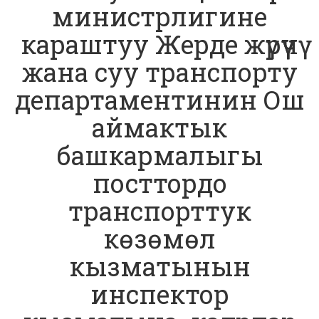
министрлигине
караштуу Жерде жүрүүчү
жана суу транспорту
департаментинин Ош
аймактык
башкармалыгы
посттордо
транспорттук
көзөмөл
кызматынын
инспектор