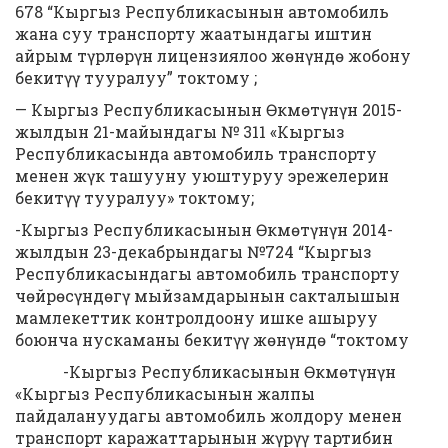
678 “Кыргыз Республикасынын автомобиль
жана суу транспорту жаатындагы иштин
айрым түрлөрүн лицензиялоо жөнүндө жобону
бекитүү тууралуу” токтому ;
— Кыргыз Республикасынын Өкмөтүнүн 2015-
жылдын 21-майындагы № 311 «Кыргыз
Республикасында автомобиль транспорту
менен жүк ташууну уюштуруу эрежелерин
бекитүү тууралуу» токтому;
-Кыргыз Республикасынын Өкмөтүнүн 2014-
жылдын 23-декабрындагы №724 “Кыргыз
Республикасындагы автомобиль транспорту
чөйрөсүндөгү мыйзамдарынын сакталышын
мамлекеттик контролдоону ишке ашыруу
боюнча нускаманы бекитүү жөнүндө “токтому
-Кыргыз Республикасынын Өкмөтүнүн
«Кыргыз Республикасынын жалпы
пайдалануудагы автомобиль жолдору менен
транспорт каражаттарынын жүрүү тартибин