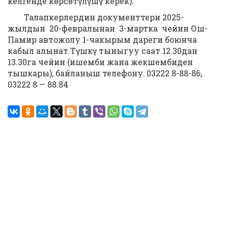
келгенде көрсөтүлүшү керек).
Талапкерлердин документтери 2025-
жылдын 20-февралынан 3-мартка чейин Ош-
Памир автожолу 1-чакырым дареги боюнча
кабыл алынат.Түшкү тыныгуу саат 12.30дан
13.30га чейин (ишемби жана жекшембиден
тышкары), байланыш телефону: 03222 8-88-86,
03222 8 — 88.84