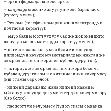
— эркин формадагы жеке арыз;
— кадрларды эсепке алуунун жеке баракчасы
(сүрөтү менен);
– Резюме (телефон номерин жана электрондук
почтасын көрсөтүү);
— өмүр баяны (соттуулугу бар же жок экендиги
жөнүндө маалыматтарды көрсөтүү менен);
— негизги жана кошумча билими жөнүндө
дипломдун көчүрмөсү (нотариалдык жактан же
акыркы иштеген жеринен күбөлөндүрүлгөн);
– нотариус же акыркы иштеген жери боюнча
күбөлөндүрүлгөн эмгек китепчесинин көчүрмөсү
(иш стажы бар болсо);
– илимий даражаны жана илимий наамды
ыйгаруу жөнүндө документтердин көчүрмөлөрү
(бар болсо);
– паспорттун көчүрмөсү (түп нускасы сынакка