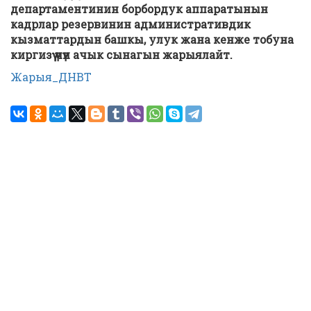
департаментинин борбордук аппаратынын
кадрлар резервинин административдик
кызматтардын башкы, улук жана кенже тобуна
киргизүү үчүн ачык сынагын жарыялайт.
Жарыя_ДНВТ