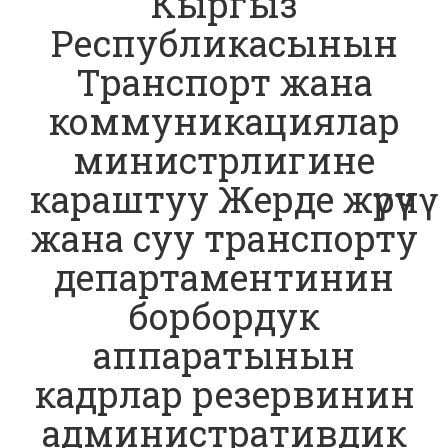
Кыргыз
Республикасынын
Транспорт жана
коммуникациялар
министрлигине
караштуу Жерде жүрүүчү
жана суу транспорту
департаментинин
борбордук
аппаратынын
кадрлар резервинин
административдик