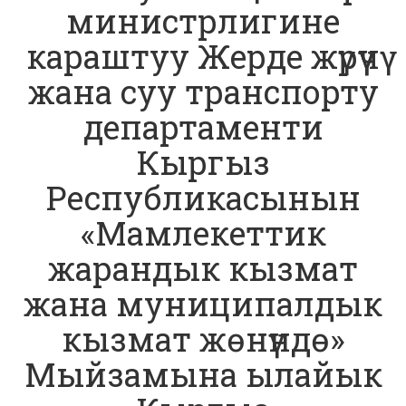
министрлигине
караштуу Жерде жүрүүчү
жана суу транспорту
департаменти
Кыргыз
Республикасынын
«Мамлекеттик
жарандык кызмат
жана муниципалдык
кызмат жөнүндө»
Мыйзамына ылайык