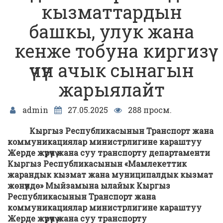
кызматтардын
башкы, улук жана
кенже тобуна киргизүү
үчүн ачык сынагын
жарыялайт
admin
27.05.2025
288 просм.
Кыргыз Республикасынын Транспорт жана
коммуникациялар министрлигине караштуу
Жерде жүрүүчү жана суу транспорту департаменти
Кыргыз Республикасынын «Мамлекеттик
жарандык кызмат жана муниципалдык кызмат
жөнүндө» Мыйзамына ылайык Кыргыз
Республикасынын Транспорт жана
коммуникациялар министрлигине караштуу
Жерде жүрүүчү жана суу транспорту