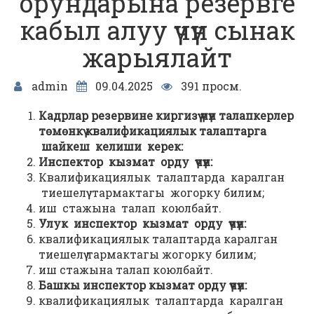
орундарына резервге
кабыл алуу үчүн сынак
жарыялайт
admin
09.04.2025
391 просм.
Кадрлар резервине киргизүү үчүн талапкерлер
төмөнкү квалификациялык талаптарга
шайкеш келиши керек:
Инспектор кызмат орду үчүн:
Квалификациялык талаптарда каралган
тиешелүү тармактагы жогорку билим;
иш стажына талап коюлбайт.
Улук инспектор кызмат орду үчүн:
квалификациялык талаптарда каралган
тиешелүү тармактагы жогорку билим;
иш стажына талап коюлбайт.
Башкы инспектор кызмат орду үчүн:
квалификациялык талаптарда каралган