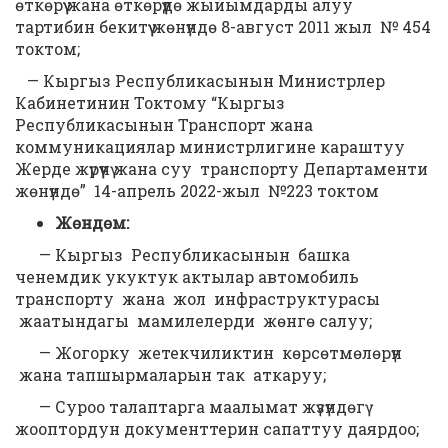
өткөрүү жана өткөрүүдө жыйымдарды алуу
тартибин бекитүү жөнүндө 8-август 2011 жыл № 454
токтом;
— Кыргыз Республикасынын Министрлер
Кабинетинин Токтому “Кыргыз
Республикасынын Транспорт жана
коммуникациялар министрлигине караштуу
Жерде жүрүүчү жана суу транспорту Департаменти
жөнүндө” 14-апрель 2022-жыл №223 токтом
Жөндөм
:
— Кыргыз Республикасынын башка
ченемдик укуктук актылар автомобиль
транспорту жана жол инфраструктурасы
жаатындагы мамилелерди жөнгө салуу;
— Жогорку жетекчиликтин көрсөтмөлөрүн
жана тапшырмаларын так аткаруу;
— Суроо талаптарга маалымат жүзүндөгү
жооптордун документтерин сапаттуу даярдоо;