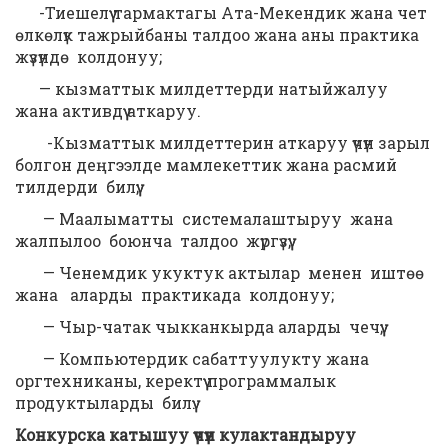
-Тиешелүү тармактагы Ата-Мекендик жана чет
өлкөлүк тажрыйбаны талдоо жана аны практика
жүзүндө колдонуу;
— кызматтык милдеттерди натыйжалуу
жана активдүү аткаруу.
-Кызматтык милдеттерин аткаруу үчүн зарыл
болгон деңгээлде мамлекеттик жана расмий
тилдерди билүү;
— Маалыматты системалаштыруу жана
жалпылоо боюнча талдоо жүргүзүү;
— Ченемдик укуктук актылар менен иштөө
жана аларды практикада колдонуу;
— Чыр-чатак чыкканкырда аларды чечүү;
— Компьютердик сабаттуулукту жана
оргтехниканы, керектүү программалык
продуктыларды билүү.
Конкурска катышуу үчүн кулактандыруу