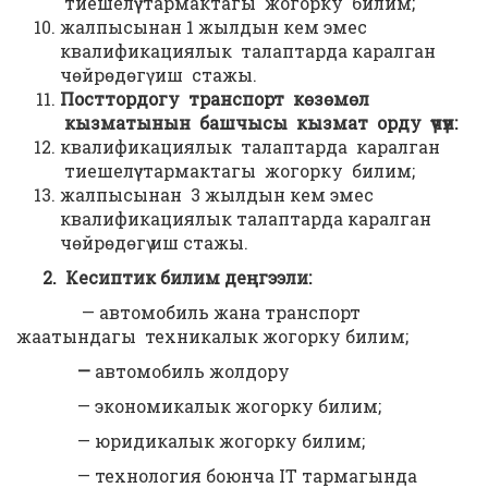
тиешелүү тармактагы жогорку билим;
жалпысынан 1 жылдын кем эмес
квалификациялык талаптарда каралган
чөйрөдөгү иш стажы.
Посттордогу транспорт көзөмөл
кызматынын башчысы кызмат орду үчүн:
квалификациялык талаптарда каралган
тиешелүү тармактагы жогорку билим;
жалпысынан 3 жылдын кем эмес
квалификациялык талаптарда каралган
чөйрөдөгү иш стажы.
2. Кесиптик билим деңгээли:
— автомобиль жана транспорт
жаатындагы техникалык жогорку билим;
—
автомобиль жолдору
— экономикалык жогорку билим;
— юридикалык жогорку билим;
— технология боюнча IT тармагында