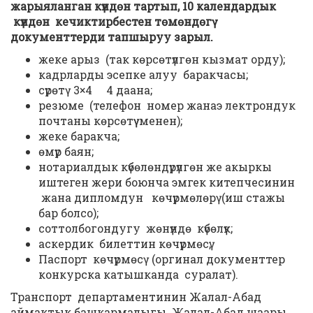
жарыяланган күндөн тартып, 10 календардык
күндөн кечиктирбестен төмөндөгү
документтерди тапшыруу зарыл.
жеке арыз (так көрсөтүлгөн кызмат орду);
кадрларды эсепке алуу баракчасы;
сүрөтү 3×4 4 даана;
резюме (телефон номер жанаэ лектрондук
почтаны көрсөтүү менен);
жеке баракча;
өмүр баян;
нотариалдык күбөлөндүрүлгөн же акыркы
иштеген жери боюнча эмгек китепчесинин
жана дипломдун көчүрмөлөрү (иш стажы
бар болсо);
соттолбогондугу жөнүндө күбөлүк;
аскердик билеттин көчүрмөсү;
Паспорт көчүрмөсү (оргинал документтер
конкурска катышканда суралат).
Транспорт департаментинин Жалал-Абад
аймактык башкармалыгы. Жалал-Абад шаары