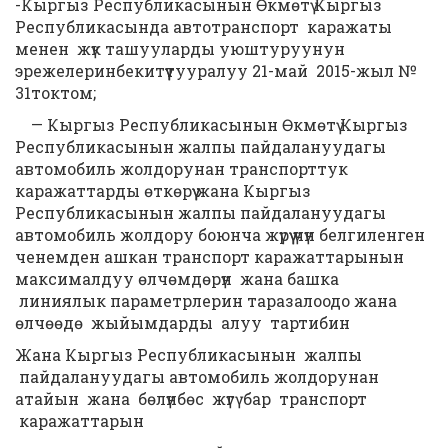
-Кыргыз Республикасынын Өкмөтү Кыргыз
Республикасында автотранспорт каражаты
менен жүк ташууларды уюштуруунун
эрежелеринбекитүүтууралуу 21-май 2015-жыл №
31токтом;
— Кыргыз Республикасынын Өкмөтү Кыргыз
Республикасынын жалпы пайдалануудагы
автомобиль жолдорунан транспорттук
каражаттарды өткөрүү жана Кыргыз
Республикасынын жалпы пайдалануудагы
автомобиль жолдору боюнча жүрүү үчүн белгиленген
ченемден ашкан транспорт каражаттарынын
максималдуу өлчөмдөрүн жана башка
линиялык параметрлерин таразалоодо жана
өлчөөдө жыйымдарды алуу тартибин
Жана Кыргыз Республикасынын жалпы
пайдалануудагы автомобиль жолдорунан
атайын жана бөлүнбөс жүгү бар транспорт
каражаттарын