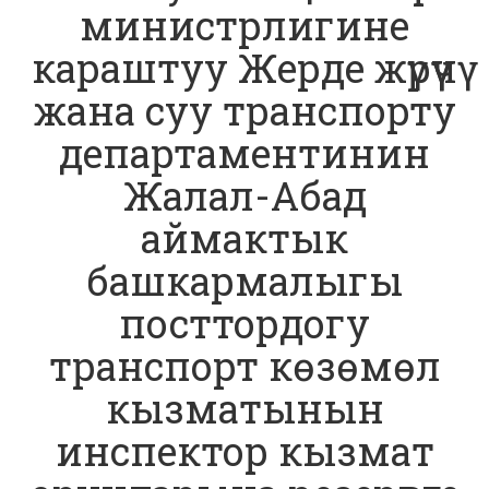
министрлигине
караштуу Жерде жүрүүчү
жана суу транспорту
департаментинин
Жалал-Абад
аймактык
башкармалыгы
посттордогу
транспорт көзөмөл
кызматынын
инспектор кызмат