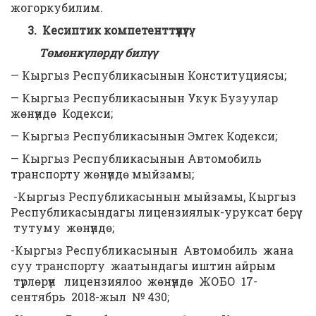
жогоркубилим.
3. Кесиптик компетенттүүлүгү:
Төмөнкүлөрдү билүү
— Кыргыз Республикасынын Конституциясы;
— Кыргыз Республикасынын Укук Бузуулар
жөнүндө Кодекси;
— Кыргыз Республикасынын Эмгек Кодекси;
— Кыргыз Республикасынын Автомобиль
транспорту жөнүндө мыйзамы;
-Кыргыз Республикасынын мыйзамы, Кыргыз
Республикасындагы лицензиялык-уруксат берүү
тутуму жөнүндө;
-Кыргыз Республикасынын Автомобиль жана
суу транспорту жаатындагы иштин айрым
түрлөрүн лицензиялоо жөнүндө ЖОБО 17-
сентябрь 2018-жыл № 430;