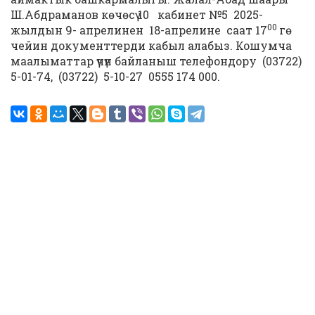
Ш.Абдраманов көчөсү 10 кабинет №5 2025-
00
жылдын 9- апрелинен 18-апрелине саат 17
гө
чейин документтерди кабыл алабыз. Кошумча
маалыматтар үчүн байланыш телефондору (03722)
5-01-74, (03722) 5-10-27 0555 174 000.