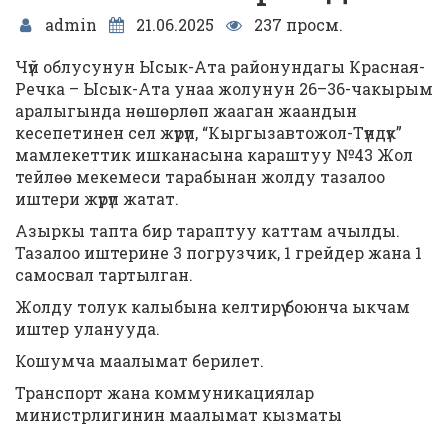
admin
21.06.2025
237 просм.
Чүй облусунун Ысык-Ата районундагы Красная-
Речка – Ысык-Ата унаа жолунун 26–36-чакырым
аралыгында нөшөрлөп жааган жаандын
кесепетинен сел жүрүп, “Кыргызавтожол-Түндүк”
мамлекеттик ишканасына караштуу №43 Жол
тейлөө мекемеси тарабынан жолду тазалоо
иштери жүрүп жатат.
Азыркы тапта бир тараптуу каттам ачылды.
Тазалоо иштерине 3 погрузчик, 1 грейдер жана 1
самосвал тартылган.
Жолду толук калыбына келтирүү боюнча ыкчам
иштер уланууда.
Кошумча маалымат берилет.
Транспорт жана коммуникациялар
министрлигинин маалымат кызматы