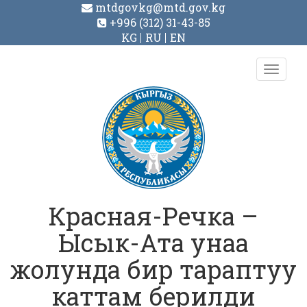
mtdgovkg@mtd.gov.kg
+996 (312) 31-43-85
KG
RU
EN
Toggl
navig
Красная-Речка –
Ысык-Ата унаа
жолунда бир тараптуу
каттам берилди