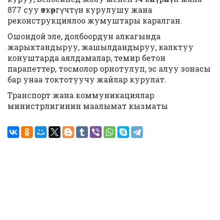
877 суу өткөргүчтүн курулушу жана
реконструкциялоо жумуштары каралган.
Ошондой эле, долбоордун алкагында
жарыктандыруу, жашылдандыруу, калктуу
конуштарда аялдамалар, темир бетон
парапеттер, тосмолор орнотулуп, эс алуу зонасы
бар унаа токтотуучу жайлар курулат.
Транспорт жана коммуникациялар
министрлигинин маалымат кызматы