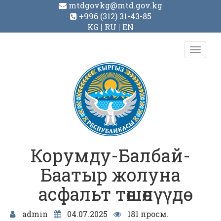
mtdgovkg@mtd.gov.kg
+996 (312) 31-43-85
KG
RU
EN
Toggl
navig
Корумду-Балбай-
Баатыр жолуна
асфальт төшөлүүдө
admin
04.07.2025
181 просм.