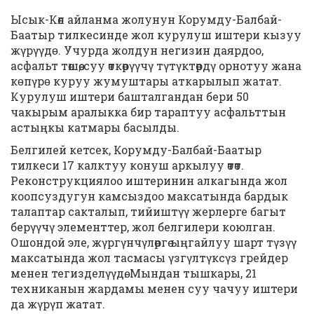
Ысык-Көл айланма жолунун Корумду-Балбай-
Баатыр тилкесинде жол курулуш иштери кызуу
жүрүүдɵ. Учурда жолдун негизин даярдоо,
асфальт төшөө, суу өткөрүүчү түтүктөрдү орнотуу жана
кɵпүрɵ куруу жумуштары аткарылып жатат.
Курулуш иштери башталгандан бери 50
чакырым аралыкка бир тараптуу асфальттын
астыңкы катмары басылды.
Белгилей кетсек, Корумду-Балбай-Баатыр
тилкеси 17 калктуу конуш аркылуу өтөт.
Реконструкциялоо иштеринин алкагында жол
коопсуздугун камсыздоо максатында бардык
талаптар сакталып, тийиштүү жерлерге багыт
берүүчү элементтер, жол белгилери коюлган.
Ошондой эле, жүргүнчүлөргө ыңгайлуу шарт түзүү
максатында жол тасмасы үзгүлтүксүз грейдер
менен тегизделүүдө. Мындан тышкары, 21
техниканын жардамы менен суу чачуу иштери
да жүрүп жатат.