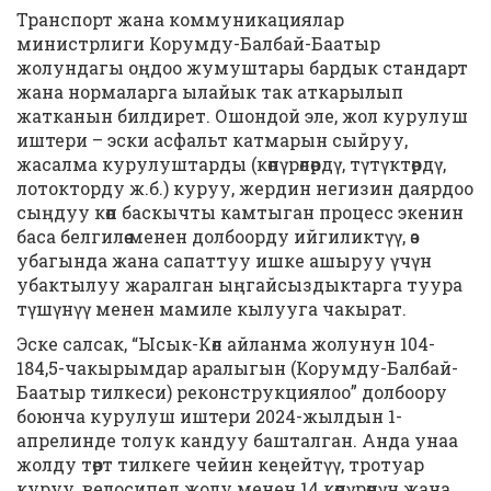
Транспорт жана коммуникациялар
министрлиги Корумду-Балбай-Баатыр
жолундагы оңдоо жумуштары бардык стандарт
жана нормаларга ылайык так аткарылып
жатканын билдирет. Ошондой эле, жол курулуш
иштери – эски асфальт катмарын сыйруу,
жасалма курулуштарды (көпүрөлөрдү, түтүктөрдү,
лотокторду ж.б.) куруу, жердин негизин даярдоо
сыңдуу көп баскычты камтыган процесс экенин
баса белгилөө менен долбоорду ийгиликтүү, өз
убагында жана сапаттуу ишке ашыруу үчүн
убактылуу жаралган ыңгайсыздыктарга туура
түшүнүү менен мамиле кылууга чакырат.
Эске салсак, “Ысык-Көл айланма жолунун 104-
184,5-чакырымдар аралыгын (Корумду-Балбай-
Баатыр тилкеси) реконструкциялоо” долбоору
боюнча курулуш иштери 2024-жылдын 1-
апрелинде толук кандуу башталган. Анда унаа
жолду төрт тилкеге чейин кеңейтүү, тротуар
куруу, велосипед жолу менен 14 көпүрөнүн жана