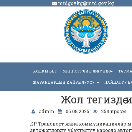
mtdgovkg@mtd.gov.kg
БАШКЫ БЕТ
МИНИСТРЛИК ЖӨНҮНДӨ
ТАРМ
ЖАРАНДАРДЫН КАЙРЫЛУУСУ
ПАЙДАЛУУ Б
Жол тегиздөө
admin
05.08.2025
254 просм.
КР Транспорт жана коммуникациялар мин
автожолдорду убактылуу кароодо автогр