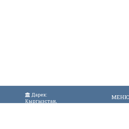
Дарек:
МЕН
Кыргызстан,
Жаң
Бишкек ш., Исанов көчөсү 42
Виде
Индекс:720017
Телефон: