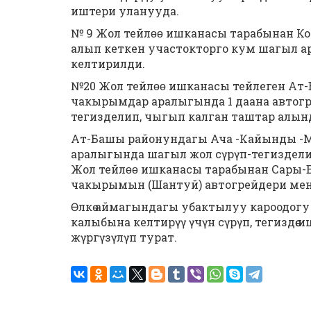
иштери уланууда.
№ 9 Жол тейлɵɵ ишканасы тарабынан Коч
алып кеткен участокторго кум шагыл 
келтирилди.
№20 Жол тейлɵɵ ишканасы тейлеген Ат-
чакырымдар аралыгында 1 даана автог
тегизделип, чыгып калган таштар алын
Ат-Башы районундагы Ача -Кайынды -М
аралыгында шагыл жол сүрүп-тегиздели
Жол тейлɵɵ ишканасы тарабынан Сары-Б
чакырымын (Шантуй) автогрейдери мене
Өлкө аймагындагы убактылуу кароодог
калыбына келтирүү үчүн сүрүп, тегиздө
жүргүзүлүп турат.