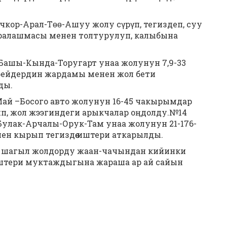
кор-Арал-Тɵɵ-Ашуу жолу сүрүп, тегиздеп, суу
аралашмасы менен толтурулуп, калыбына
Башы-Кында-Торугарт унаа жолунун 7,9-33
рейдердин жардамы менен жол бети
ды.
ай –Босого авто жолунун 16-45 чакырымдар
п, жол жээгиндеги арыкчалар оңдолду.№14
улак-Арчалы-Орук-Там унаа жолунун 21-176-
н кырып тегиздөө иштери аткарылды.
у шагыл жолдорду жаан-чачындан кийинки
ө иштери муктаждыгына жараша ар ай сайын