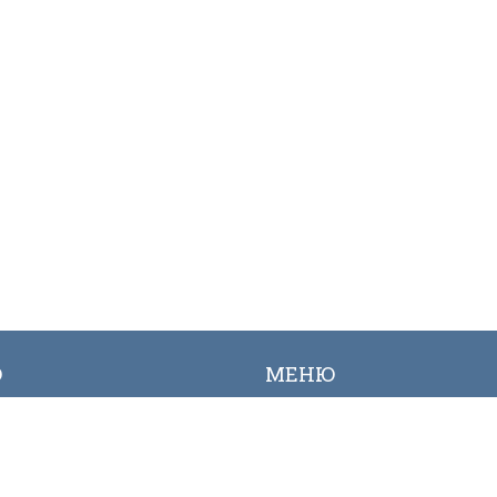
Ю
МЕНЮ
ылык
Вакансиялар
огалерея
Сайттын картасы
Онлайн заявкалар
Байланыш номерлери