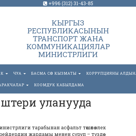
+996 (312) 31-43-85
КЫРГЫЗ
РЕСПУБЛИКАСЫНЫН
ТРАНСПОРТ ЖАНА
КОММУНИКАЦИЯЛАР
МИНИСТРЛИГИ
АК
ЧУА
БАСМА СӨЗ КЫЗМАТЫ
КОРРУПЦИЯНЫ АЛДЫН
АРАКЧАЛАР
КООМДУК КАБЫЛДАМА
 иштери уланууда
истрлиги тарабынан асфальт төшөлө элек
ейдердин жардамы менен сүрүп – түздөө