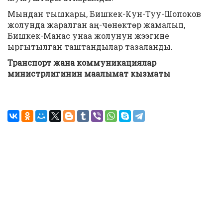
Мындан тышкары, Бишкек-Кун-Туу-Шопоков
жолунда жаралган аң-чөнөктөр жамалып,
Бишкек-Манас унаа жолунун жээгине
ыргытылган таштандылар тазаланды.
Транспорт жана коммуникациялар
министрлигинин маалымат кызматы