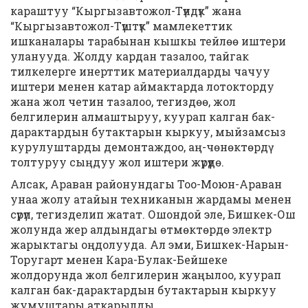
караштуу “Кыргызавтожол-Түндүк” жана
“Кыргызавтожол-Түштүк” мамлекеттик
ишканалары тарабынан кышкы тейлөө иштери
уланууда. Жолду кардан тазалоо, тайгак
тилкелерге инерттик материалдарды чачуу
иштери менен катар аймактарда лотокторду
жана жол четин тазалоо, тегиздөө, жол
белгилерин алмаштыруу, куурап калган бак-
дарактардын бутактарын кыркуу, мыйзамсыз
курулуштарды демонтаждоо, аң-чөнөктөрдү
толтуруу сыңдуу жол иштери жүрүүдө.
Алсак, Араван районундагы Тоо-Моюн-Араван
унаа жолу атайын техниканын жардамы менен
сүрүп, тегизделип жатат. Ошондой эле, Бишкек-Ош
жолунда жер алдындагы өтмөктөрдө электр
жарыктагы оңдолууда. Ал эми, Бишкек-Нарын-
Торугарт менен Кара-Булак-Бейшеке
жолдорунда жол белгилерин жаңылоо, куурап
калган бак-дарактардын бутактарын кыркуу
жумуштары аткарылды.