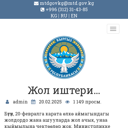
mtdgovkg@mtd.gov.kg
+996 (312) 31-43-85
KG
RU
EN
Toggl
navig
Жол иштери…
admin
20.02.2025
1 149 просм.
Бүгүн, 20-февралга карата өлкө аймагындагы
жолдордо жана ашууларда жол ачык, унаа
кыймылына чектөөлөр жок. Министрликке