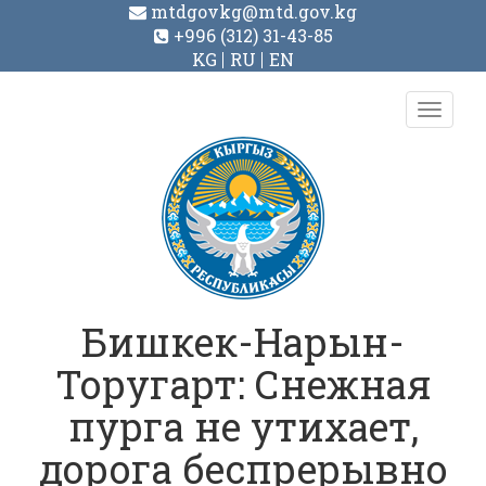
mtdgovkg@mtd.gov.kg
+996 (312) 31-43-85
KG
RU
EN
Toggl
navig
Бишкек-Нарын-
Торугарт: Снежная
пурга не утихает,
дорога беспрерывно