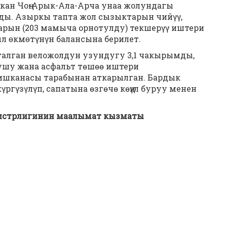
кан Чоң-Арык-Ала-Арча унаа жолундагы
ы. Азыркы тапта жол сызыктарын чийүү,
рын (203 мамыча орнотулду) текшерүү иштери
ыл ɵкмɵтүнүн балансына берилет.
талган веложолдун узундугу 3,1 чакырымды,
ушу жана асфальт төшөө иштери
ишканасы тарабынан аткарылган. Бардык
гүзүлүп, сапатына өзгөчө көңүл буруу менен
истрлигинин маалымат кызматы