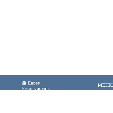
Дарек:
МЕН
Кыргызстан,
Жаңы
Бишкек ш., Исанов көчөсү 42
Виде
Индекс:720017
Телефон: