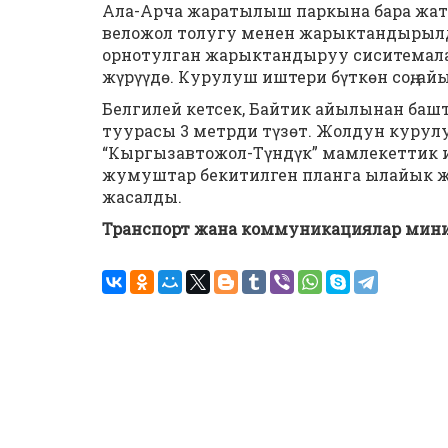
Ала-Арча жаратылыш паркына бара жат
веложол толугу менен жарыктандырылд
орнотулган жарыктандыруу сиситемала
жүрүүдө. Курулуш иштери бүткөн соң, ай
Белгилей кетсек, Байтик айылынан баш
туурасы 3 метрди түзөт. Жолдун курул
“Кыргызавтожол-Түндүк” мамлекеттик 
жумуштар бекитилген планга ылайык жүр
жасалды.
Транспорт жана коммуникациялар мин