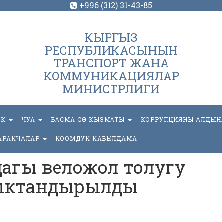
+996 (312) 31-43-85
КЫРГЫЗ
РЕСПУБЛИКАСЫНЫН
ТРАНСПОРТ ЖАНА
КОММУНИКАЦИЯЛАР
МИНИСТРЛИГИ
АК
ЧУА
БАСМА СӨЗ КЫЗМАТЫ
КОРРУПЦИЯНЫ АЛДЫН
АРАКЧАЛАР
КООМДУК КАБЫЛДАМА
агы веложол толугу
ыктандырылды