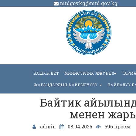
mtdgovkg@mtd.gov.kg
БАШКЫ БЕТ
МИНИСТРЛИК ЖӨНҮНДӨ
ТАРМ
ЖАРАНДАРДЫН КАЙРЫЛУУСУ
ПАЙДАЛУУ Б
Байтик айылынд
менен жар
admin
08.04.2025
696 просм.