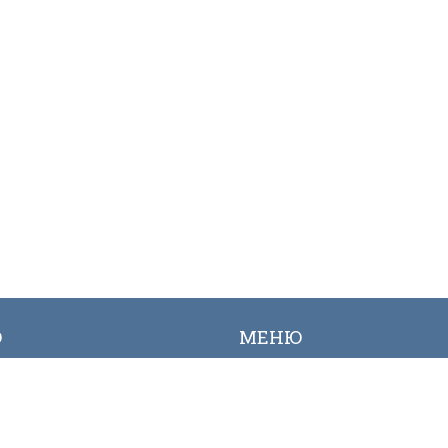
Ю
МЕНЮ
лык
Вакансиялар
огалерея
Сайттын картасы
Онлайн заявкалар
Байланыш номерлери