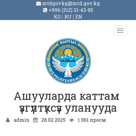
mtdgovkg@mtd.gov.kg
+996 (312) 31-43-85
KG
RU
EN
Toggl
navig
Ашууларда каттам
үзгүлтүксүз уланууда
admin
28.02.2025
1 061 просм.