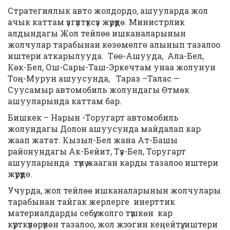
Стратегиялык авто жолдордо, ашууларда жол
ачык каттам үзгүлтүксүз жүрүүдө. Министрлик
алдындагы Жол тейлɵɵ ишканаларынын
жолчулар тарабынан кɵзɵмɵлгɵ алынып тазалоо
иштери аткарылууда. Тɵɵ-Ашууда, Ала-Бел,
Көк-Бел, Ош-Сары-Таш-Эркечтам унаа жолунун
Тоң-Мурун ашуусунда, Тараз –Талас —
Суусамыр автомобиль жолундагы Өтмөк
ашууларында каттам бар.
Бишкек – Нарын -Торугарт автомобиль
жолундагы Долон ашуусунда майдалап кар
жаап жатат. Кызыл-Бел жана Ат-Башы
районундагы Ак-Бейит, Түз-Бел, Торугарт
ашууларында түнү жааган карды тазалоо иштери
жүрүүдɵ.
Учурда, жол тейлөө ишканаларынын жолчулары
тарабынан тайгак жерлерге инерттик
материалдарды себүү, жолго түшкөн кар
күрткүлөрүнөн тазалоо, жол жээгин кеңейтүү, иштери