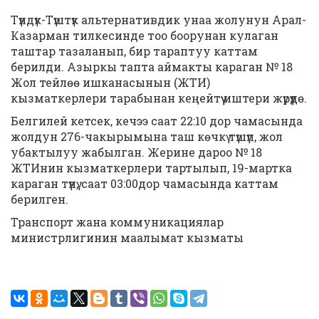
Түндүк-Түштүк альтернативдик унаа жолунун Арал-
Казарман тилкесинде тоо боорунан кулаган
таштар тазаланып, бир тараптуу каттам
берилди. Азыркы тапта аймакты караган № 18
Жол тейлөө ишканасынын (ЖТИ)
кызматкерлери тарабынан кеңейтүү иштери жүрүүдө.
Белгилей кетсек, кечээ саат 22:10 дор чамасында
жолдун 276-чакырымына таш көчкү түшүп, жол
убактылуу жабылган. Жерине дароо № 18
ЖТИнин кызматкерлери тартылып, 19-мартка
караган түнү, саат 03:00дор чамасында каттам
берилген.
Транспорт жана коммуникациялар
министрлигинин маалымат кызматы