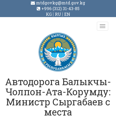
mtdgovkg@mtd.gov.kg
+996 (312) 31-43-85
KG
RU
EN
Toggl
navig
Автодорога Балыкчы-
Чолпон-Ата-Корумду:
Министр Сыргабаев с
места