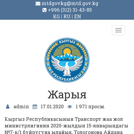
mtdgovkg@mtd.gov.kg
+996 (312) 31-43-85
KG
RU
EN
Toggl
navig
Жарыя
admin
17.01.2020
1 971 просм.
Кыргыз Республикасынын Транспорт жаа жол
министрлигинин 2020-жылдын 15-январындагы
№7-к/1 буйругуна ылайык, Тологонова Айдана