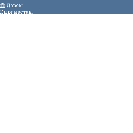
Дарек:
Кыргызстан,
Бишкек ш., Исанов көчөсү 42 Индекс:720017
Телефон:
>996 (312) 314 385 Факс:996 (312) 312811 Коомдук
кабылдама: + 996 (312) 31 49 22 Ишеним телефону:31
50 90
E-mail:
mtd@mtd.gov.kg
МЕНЮ
Вакансии
Карта сайта
Онлайн заявка
Контакты
СТАТИСТИКА