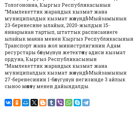
Тологоновна, Кыргыз Республикасынын
“Мамлекеттик жарандык кызмат жана
муниципалдык кызмат жөнүндө” Мыйзамынын
23-беренесине ылайык, 2020-жылдын 15-
январынан тартып, штаттык расписаниеге
ылайык маяна менен Кыргыз Республикасынын
Транспорт жана жол министрлигинин Адам
ресурстары бөлүмүнүн жетектөөчү адиси кызмат
ордуна, Кыргыз Республикасынын
“Мамлекеттик жарандык кызмат жана
муниципалдык кызмат жөнүндө” Мыйзамынын
27-беренесинин 1-бөлүгүнүн негизинде 3 айлык
сыноо мөөнөтү менен дайындалды.