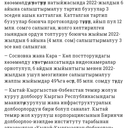
көзөмөлдү күчөтүүнүн натыйжасында 2022-жылдын 6
айына салыштырмалуу тартип бузуулар 3
эседен ашык катталган. Катталган тартип
бузуулар боюнча протоколдор түзүлүп, айып пул 12
млн. сомго салынган, жолго келтирилген
зыяндын ордун толтуруу боюнча жыйым 2022-
жылдын 6 айына (4 млн. сом) салыштырмалуу 3
эсе көп салынган.
— Сосновка жана Кара – Көл постторундагы
көзөмөлду күчөтүү максатында видеокамералар
орнотулуп, 6 айдын жыйынтыгы менен 2022-
жылдын ушул мезгилине салыштырмалуу
жалпы жыйымдар 49%га өсүп, 85 млн. сомду түздү.
— Кытай-Кыргызстан-Өзбекстан темир жолун
куруу долбоору Кыргыз Республикасындагы
маанилүү курулуш жана инфраструктуралык
долбоорлордун бири болуп саналат. Кытай
темир жол курулуш корпорациясынын Биринчи
долбоорлоо-изилдөө институту тарабынан
аткарылган «Кытай-Кыргызстан-Өзбекстан»