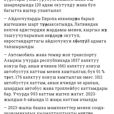
шаарларында 120 адам окутулду жана бул
багытта иштер улантылат.
— Айдоочуларды Европа өлкөлөрүнө барып
иштешине шарт түзүү максатында, Латвиядан
келген адистердин жардамы менен, кыргыз жүк
ташуучуларынын өкүлдөрүн окутуп,
евростандарттагы айдоочунун күбөлүгү 18 адамга
тапшырылды.
— Автомобиль жана темир жол транспорту.
Азыркы учурда республикада 1837 калктуу
конуш бар, анын ичинен 1661 калктуу конуш
автобустук каттам менен камтылган, бул 91 %
түзөт, 176 калктуу конуш камтылган эмес. 1011
автобустук каттам, анын ичинде эл аралык,
шаардык автобус жана троллейбус каттамдары
бар. Учурда 993 каттам иштеп жатат. 2023-
жылдын 6-айында 11 жаңы каттам ачылды.
— 2023-жылы башка мамлекеттер менен соода-
экономикалык кызматташтыкты өнүктүрүү