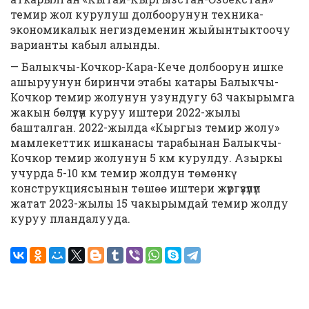
темир жол курулуш долбоорунун техника-
экономикалык негиздеменин жыйынтыктоочу
варианты кабыл алынды.
— Балыкчы-Кочкор-Кара-Кече долбоорун ишке
ашыруунун биринчи этабы катары Балыкчы-
Кочкор темир жолунун узундугу 63 чакырымга
жакын бөлүгүн куруу иштери 2022-жылы
башталган. 2022-жылда «Кыргыз темир жолу»
мамлекеттик ишканасы тарабынан Балыкчы-
Кочкор темир жолунун 5 км курулду. Азыркы
учурда 5-10 км темир жолдун төмөнкү
конструкциясынын төшөө иштери жүргүзүлүп
жатат 2023-жылы 15 чакырымдай темир жолду
куруу пландалууда.