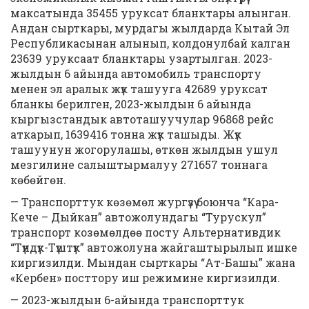
максатында 35455 уруксат бланктары алынган.
Андан сырткары, мурдагы жылдарда Кытай Эл
Республикасынан алынып, колдонулбай калган
23639 уруксаат бланктары узартылган. 2023-
жылдын 6 айында автомобиль транспорту
менен эл аралык жүк ташууга 42689 уруксат
бланкы берилген, 2023-жылдын 6 айында
кыргызстандык автоташуучулар 96868 рейс
аткарып, 1639416 тонна жүк ташыды. Жүк
ташуунун жогорулашы, өткөн жылдын ушул
мезгилине салыштырмалуу 271657 тоннага
көбөйгөн.
— Транспорттук көзөмөл жургүзүү боюнча “Кара-
Кече – Дыйкан” автожолундагы “Турускул”
транспорт козөмөлдөө посту Альтернативдик
“Түндүк-Түштүк” автожолуна жайгаштырылып ишке
киргизилди. Мындан сырткары “Ат-Башы” жана
«Кербен» посттору иш режимине киргизилди.
— 2023-жылдын 6-айында транспорттук