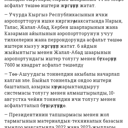
асфальт төшөө иштери жүргүзүлүп жатат.
— Учурда Кыргыз Республикасынын ички
аэропортторун ишке киргизүү максатында Нарын,
Талас, Жалал-Абад, Кербен шаарларынын жана
Казарман айылынын аэропортторунун учуу
тилкелерин жана перрондорунда асфальт төшөө
иштери кызуу жүргүзүлүп жатат. 6 айдын
жыйынтыгы менен Жалал-Абад шаарынын
аэропортундагы иштер толугу менен бүткөрүлүп
7600 м квадрат асфальт төшөлдү.
— Төө-Ашуудагы тоннелдин акыбалы начарлап
калган эле. Быйыл тоннельди ондоо иштери
башталып, азыркы күнү жарыктандыруу
системасы толугу менен алмаштырылды, 10-
августка чейин тоннелдин ичи толугу менен
асфальтталып бүтүшү күтүлүүдө.
— Президентинин тапшырмасы менен жол
тармагынын материалдык-техникалык базасын
чыңдоо максатында 2022 жана 2023-жылдары