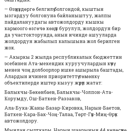
— Өзүңүздөргө белгилүү болгондой, кыштын
ызгардуу болгонуна байланыштуу, жалпы
пайдалануудагы автожолдорду кышкы
кармоого өзгөчө көңүл бурулуп, жолдордун бир
да участокторунда, анын ичинде ашууларда
жолдордун жабылып калышына жол берилген
жок.
— Акыркы 2 жылда республикалык бюджеттин
эсебинен Ата-мекендик куруучулардын күчү
менен чоң долбоорлор ишке ашырыла баштады,
Алардын ичинен приоритеттүү төмөнкү
объектилерде иштер кызуу жүрүп жатат:
Балыкчы-Бөкөнбаев, Балыкчы-Чолпон-Ата-
Корумду, Ош-Баткен-Раззаков,
Ала-Бука-Жаны-Базар-Кировка, Нарын-Баетов,
Баткен-Кара-Бак-Чоң-Талаа, Төрт-Гүл-Миң-Өрүк
автожолдору.
Мындан сырткары, Нарын шаарынын 44 көчөсүнө