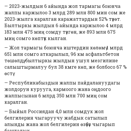
— 2023-жылдын 6 айында жол тармагы боюнча
жалпы каржылоо 3 млрд 289 млн 800 мин сом же
2023-жылга каралган каражаттардын 52% түзөт.
Былтыркы жылдын 6 айында каржылоо 4 млрд
183 млн 475 миң сомду түзгөн, же 893 млн 675
миң сомго көптүк кылган.
— Жол тармагы боюнча иштердин көлөмү 1 млрд
651 млн сомго аткарылып, 96 км асфальтбетон
төшөлдү, былтыркы жылдын ушул мезгилине
салыштырмалуу бул 38 кмге көп, же болбосо 67 %
өстү.
— Республикабыздын жалпы пайдалануудагы
жолдорун курууга, кармоого жана оңдоого
жалпысынан 6 млрд 350 млн 700 миң сом
каралган.
— Быйыл Россиядан 4,0 млн сомдук жол
белгилерин чыгаруучу жабдык сатылып
алынды жана жол белгилерин өзүбүз чыгарып
баштадык.