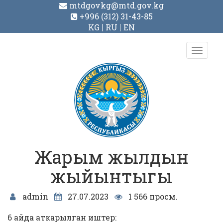
mtdgovkg@mtd.gov.kg
+996 (312) 31-43-85
KG
RU
EN
Toggl
navig
Жарым жылдын
жыйынтыгы
admin
27.07.2023
1 566 просм.
6 айда аткарылган иштер: