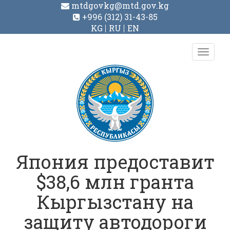
mtdgovkg@mtd.gov.kg
+996 (312) 31-43-85
KG
RU
EN
Toggl
navig
Япония предоставит
$38,6 млн гранта
Кыргызстану на
защиту автодороги