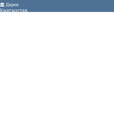
Дарек:
Кыргызстан,
Бишкек ш., Исанов көчөсү 42 Индекс:720017
Телефон:
>996 (312) 314 385 Факс:996 (312) 312811 Коомдук
кабылдама: + 996 (312) 31 49 22 Ишеним телефону:31
50 90
E-mail:
mtd@mtd.gov.kg
МЕНЮ
Вакансии
Карта сайта
Онлайн заявка
Контакты
СТАТИСТИКА