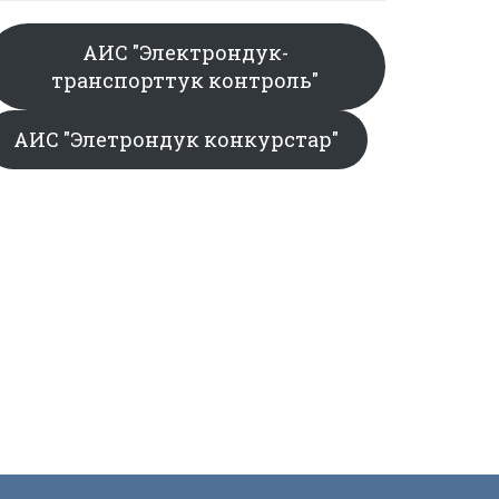
АИС "Электрондук-
транспорттук контроль"
АИС "Элетрондук конкурстар"