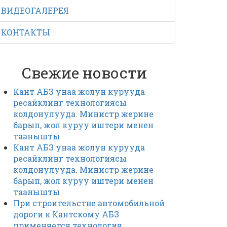
ВИДЕОГАЛЕРЕЯ
КОНТАКТЫ
Свежие новости
Кант АБЗ унаа жолун курууда
ресайклинг технологиясы
колдонулууда. Министр жерине
барып, жол куруу иштери менен
таанышты
Кант АБЗ унаа жолун курууда
ресайклинг технологиясы
колдонулууда. Министр жерине
барып, жол куруу иштери менен
таанышты
При строительстве автомобильной
дороги к Кантскому АБЗ
применяется технология