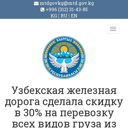
mtdgovkg@mtd.gov.kg
+996 (312) 31-43-85
KG
RU
EN
Toggl
navig
Узбекская железная
дорога сделала скидку
в 30% на перевозку
всех видов груза из