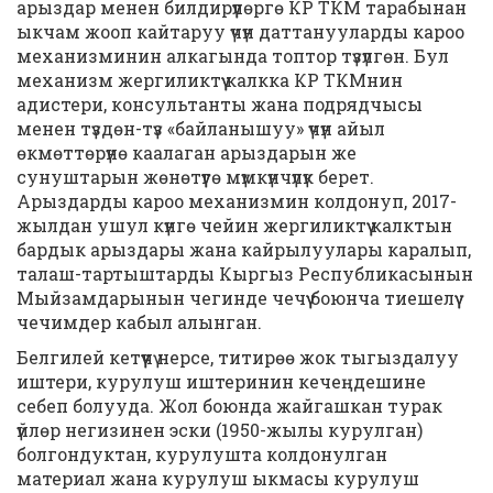
арыздар менен билдирүүлөргө КР ТКМ тарабынан
ыкчам жооп кайтаруу үчүн даттанууларды кароо
механизминин алкагында топтор түзүлгөн. Бул
механизм жергиликтүү калкка КР ТКМнин
адистери, консультанты жана подрядчысы
менен түздөн-түз «байланышуу» үчүн айыл
өкмөттөрүнө каалаган арыздарын же
сунуштарын жөнөтүүгө мүмкүнчүлүк берет.
Арыздарды кароо механизмин колдонуп, 2017-
жылдан ушул күнгө чейин жергиликтүү калктын
бардык арыздары жана кайрылуулары каралып,
талаш-тартыштарды Кыргыз Республикасынын
Мыйзамдарынын чегинде чечүү боюнча тиешелүү
чечимдер кабыл алынган.
Белгилей кетүүчү нерсе, титирөө жок тыгыздалуу
иштери, курулуш иштеринин кечеңдешине
себеп болууда. Жол боюнда жайгашкан турак
үйлөр негизинен эски (1950-жылы курулган)
болгондуктан, курулушта колдонулган
материал жана курулуш ыкмасы курулуш