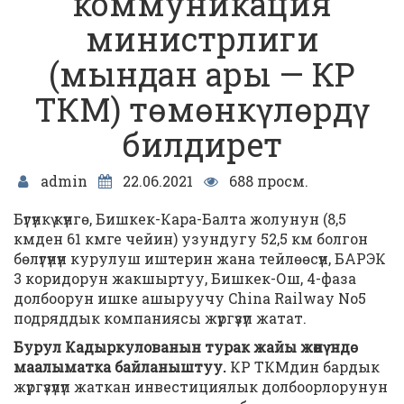
коммуникация
министрлиги
(мындан ары — КР
ТКМ) төмөнкүлөрдү
билдирет
admin
22.06.2021
688 просм.
Бүгүнкү күнгө, Бишкек-Кара-Балта жолунун (8,5
кмден 61 кмге чейин) узундугу 52,5 км болгон
бөлүгүнүн курулуш иштерин жана тейлөөсүн, БАРЭК
3 коридорун жакшыртуу, Бишкек-Ош, 4-фаза
долбоорун ишке ашыруучу China Railway No5
подряддык компаниясы жүргүзүп жатат.
Бурул Кадыркулованын турак жайы жөнүндө
маалыматка байланыштуу.
КР ТКМдин бардык
жүргүзүлүп жаткан инвестициялык долбоорлорунун