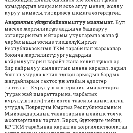
арыздардын маңызын эске алуу менен, жолду
куруу ыкмасы, титирөөсүз ыкмага өзгөртүлгөн.
Авариялык үйлөргө байланыштуу маалымат
.
Бул
маселе жергиликтүү өз алдынча башкаруу
органдарынын ыйгарым укуктарына жана үй
чарбасынын ээсине тиешелүү. Кыргыз
Республикасынын ТКМ тарабынан жаракалар
боюнча жергиликтүү тургундардын
кайрылууларын карайт жана келип түшкөн ар
бир кайрылуу кылдаттык менен каралат, зарыл
болгон учурда келип түшкөн арыздын бардык
жагдайларын тактоо үчүн атайын адистер
тартылат. Курулуш иштеринин имараттарга
(турак жай имараттарына, чарбалык
курулуштарга) тийгизген таасири аныкталган
учурда, Подрядчы Кыргыз Республикасынын
Мыйзамдарынын талаптарына ылайык толук
жоопкерчилик тартат. Бирок, бүгүнкү күнгө чейин,
КР ТКМ тарабынан каралган жергиликтүү калктан