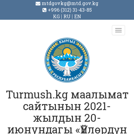
mtdgovkg@mtd.gov.kg
+996 (312) 31-43-85
KG
RU
EN
Toggl
navig
Turmush.kg маалымат
сайтынын 2021-
жылдын 20-
июнундагы «Үйлөрдүн