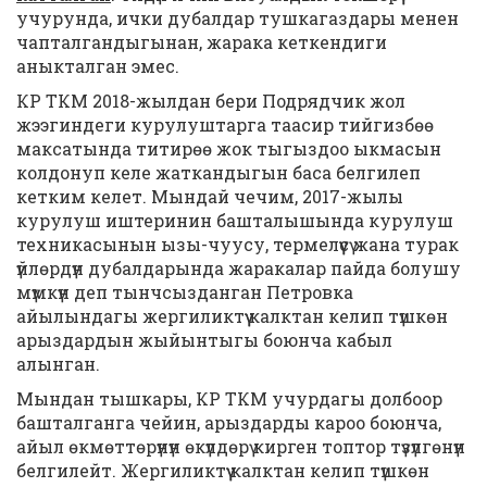
учурунда, ички дубалдар тушкагаздары менен
чапталгандыгынан, жарака кеткендиги
аныкталган эмес.
КР ТКМ 2018-жылдан бери Подрядчик жол
жээгиндеги курулуштарга таасир тийгизбөө
максатында титирөө жок тыгыздоо ыкмасын
колдонуп келе жаткандыгын баса белгилеп
кетким келет. Мындай чечим, 2017-жылы
курулуш иштеринин башталышында курулуш
техникасынын ызы-чуусу, термелүүсү жана турак
үйлөрдүн дубалдарында жаракалар пайда болушу
мүмкүн деп тынчсызданган Петровка
айылындагы жергиликтүү калктан келип түшкөн
арыздардын жыйынтыгы боюнча кабыл
алынган.
Мындан тышкары, КР ТКМ учурдагы долбоор
башталганга чейин, арыздарды кароо боюнча,
айыл өкмөттөрүнүн өкүлдөрү кирген топтор түзүлгөнүн
белгилейт. Жергиликтүү калктан келип түшкөн