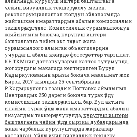
алкагында, курулуш иштери башталганга
чейин, визуалдык текшерүү жолу менен,
реконструкцияланган жолдун айланасында
жайгашкан имараттардын абалын комиссиялык
текшерүү жүргүзүлөт. Комиссиялык сурамжылоонун
жыйынтыгы боюнча, курулуш иштери
башталганга чейин акт түзүлөт жана
сурамжылоого алынган объектилердин
учурдагы абалы жөнүндө фотосүрөттөр тартылат.
КР ТКМнин даттанууларын каттоо тутумунда,
жогорудагы макалада келтирилген Бурул
Кадыркулованын арызы боюнча маалымат жок.
Бирок, 2017-жылдын 25-сентябрынан
Р.Кадыркуловго таандык Полтавка айылынын
Централдык 250 дареги боюнча турак үйдү
комиссиялык текшерүү актысы бар. Бул актыга
ылайык, турак үйдүн жана имараттардын абалын
визуалдык текшерүү учурунда,
курулуш иштери
башталганга чейин, үйдүн сырткы дубалдарында
жана чарбалык курулуштарда жаракалар
катталган
. Үйдүн ичин визуалдык текшерүү