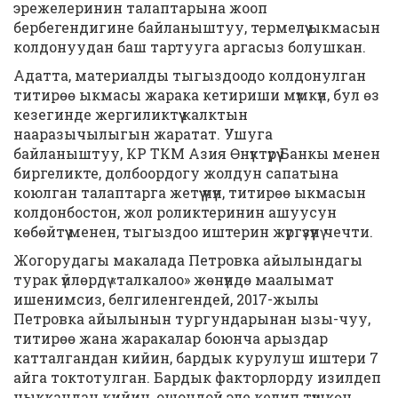
эрежелеринин талаптарына жооп
бербегендигине байланыштуу, термелүү ыкмасын
колдонуудан баш тартууга аргасыз болушкан.
Адатта, материалды тыгыздоодо колдонулган
титирөө ыкмасы жарака кетириши мүмкүн, бул өз
кезегинде жергиликтүү калктын
нааразычылыгын жаратат. Ушуга
байланыштуу, КР ТКМ Азия Өнүктүрүү Банкы менен
биргеликте, долбоордогу жолдун сапатына
коюлган талаптарга жетүү үчүн, титирөө ыкмасын
колдонбостон, жол роликтеринин ашуусун
көбөйтүү менен, тыгыздоо иштерин жүргүзүүнү чечти.
Жогорудагы макалада Петровка айылындагы
турак үйлөрдү «талкалоо» жөнүндө маалымат
ишенимсиз, белгиленгендей, 2017-жылы
Петровка айылынын тургундарынан ызы-чуу,
титирөө жана жаракалар боюнча арыздар
катталгандан кийин, бардык курулуш иштери 7
айга токтотулган. Бардык факторлорду изилдеп
чыккандан кийин, ошондой эле келип түшкөн