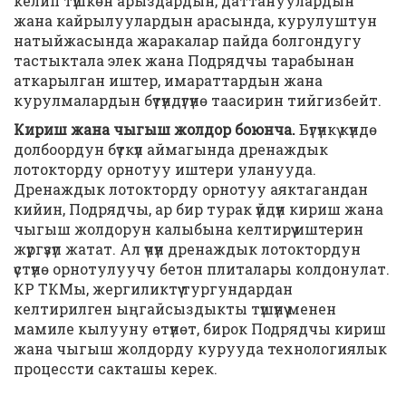
келип түшкөн арыздардын, даттануулардын
жана кайрылуулардын арасында, курулуштун
натыйжасында жаракалар пайда болгондугу
тастыктала элек жана Подрядчы тарабынан
аткарылган иштер, имараттардын жана
курулмалардын бүтүндүгүнө таасирин тийгизбейт.
Кириш жана чыгыш жолдор боюнча.
Бүгүнкү күндө
долбоордун бүткүл аймагында дренаждык
лотокторду орнотуу иштери уланууда.
Дренаждык лотокторду орнотуу аяктагандан
кийин, Подрядчы, ар бир турак үйдүн кириш жана
чыгыш жолдорун калыбына келтирүү иштерин
жүргүзүп жатат. Ал үчүн дренаждык лотоктордун
үстүнө орнотулуучу бетон плиталары колдонулат.
КР ТКМы, жергиликтүү тургундардан
келтирилген ыңгайсыздыкты түшүнүү менен
мамиле кылууну өтүнөт, бирок Подрядчы кириш
жана чыгыш жолдорду курууда технологиялык
процессти сакташы керек.