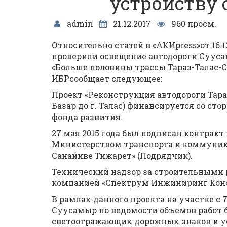
устройству 
admin
21.12.2017
960 просм.
Относительно статей в «АКИpress»от 16.1
проверили освещение автодороги Суусамыр
«Больше половины трассы Тараз-Талас-
ИБРсообщает следующее:
Проект «Реконструкция автодороги Тараз-
Базар до г. Талас) финансируется со ст
фонда развития.
27 мая 2015 года был подписан контрак
Министерством транспорта и коммуник
Санайиве Тижарет» (Подрядчик).
Технический надзор за строительными
компанией «Спектрум Инжиниринг Конса
В рамках данного проекта на участке с 7
Суусамыр по ведомости объемов работ 
светоотражающих дорожных знаков и у