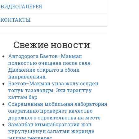
ВИДЕОГАЛЕРЕЯ
КОНТАКТЫ
Свежие новости
Автодорога Баетов–Макмал
полностью очищена после селя.
Движение открыто в обоих
направлениях
Баетов–Макмал унаа жолу селден
толук тазаланды. Эки тараптуу
каттам бар
Современная мобильная лаборатория
оперативно проверяет качество
дорожного строительства на месте
Заманбап көчмө лаборатория жол
курулушунун сапатын жеринде
ыкчам текшерет