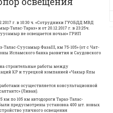
опор освещения
2.2017 г. в 10:30 ч. «Сотрудники ГУОБДД МВД
-Талас-Тараз» и от 20.12.2017 г. в 23:25ч.
Суусамыр не освещается ночью» ГРИП
Талас-Суусамыр ФазаIII, км 75-105» (от с Чат-
ороны Исламского банка развития и Саудовского
т на строительные работы между
аций КР и турецкой компанией «Чакыр Япы
 работами осуществляется консультационной
лтантс» (Ливан).
5 км по 105 км автодороги Тараз-Талас-
были предусмотрены установка 400 шт. новых
стройство уличного освещения